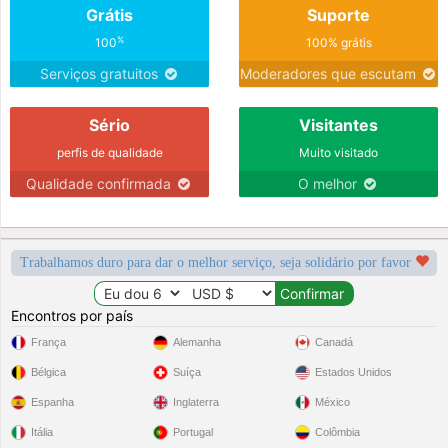
Grátis
Suporte
%
100
100% grátis
Serviços gratuitos
Moderadores que escutam
Sério
Visitantes
perfis de qualidade
Muito visitado
Qualidade confirmada
O melhor
Trabalhamos duro para dar o melhor serviço, seja solidário por favor
Encontros por país
França
Alemanha
Canadá
Bélgica
Suíça
Estados Unidos
Espanha
Inglaterra
México
Itália
Portugal
Colômbia