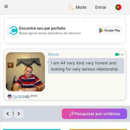
olombia
Citas
Toggle
Mode
Entrar
navigation
💖
Encontre seu par perfeito
Baixe agora nosso aplicativo de namoro!
💖
💕
💕
Illinois
0.7
I am 44 very kind very honest and
looking for very serious relationship
anos
Cjs309
49
1
Pesquisar por critérios