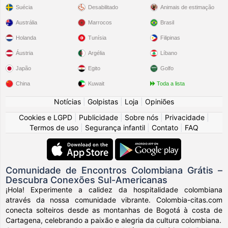
Suécia
Desabilitado
Animais de estimação
Austrália
Marrocos
Brasil
Holanda
Tunísia
Filipinas
Áustria
Argélia
Líbano
Japão
Egito
Golfo
China
Kuwait
Toda a lista
Notícias
|
Golpistas
|
Loja
|
Opiniões
Cookies e LGPD
|
Publicidade
|
Sobre nós
|
Privacidade
|
Termos de uso
|
Segurança infantil
|
Contato
|
FAQ
Comunidade de Encontros Colombiana Grátis –
Descubra Conexões Sul-Americanas
¡Hola! Experimente a calidez da hospitalidade colombiana
através da nossa comunidade vibrante. Colombia-citas.com
conecta solteiros desde as montanhas de Bogotá à costa de
Cartagena, celebrando a paixão e alegria da cultura colombiana.