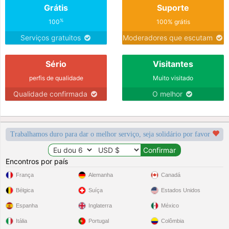
Grátis
Suporte
%
100
100% grátis
Serviços gratuitos
Moderadores que escutam
Sério
Visitantes
perfis de qualidade
Muito visitado
Qualidade confirmada
O melhor
Trabalhamos duro para dar o melhor serviço, seja solidário por favor
Encontros por país
França
Alemanha
Canadá
Bélgica
Suíça
Estados Unidos
Espanha
Inglaterra
México
Itália
Portugal
Colômbia