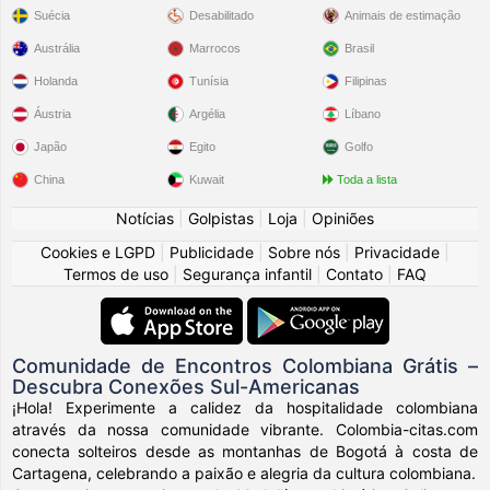
Suécia
Desabilitado
Animais de estimação
Austrália
Marrocos
Brasil
Holanda
Tunísia
Filipinas
Áustria
Argélia
Líbano
Japão
Egito
Golfo
China
Kuwait
Toda a lista
Notícias
|
Golpistas
|
Loja
|
Opiniões
Cookies e LGPD
|
Publicidade
|
Sobre nós
|
Privacidade
|
Termos de uso
|
Segurança infantil
|
Contato
|
FAQ
Comunidade de Encontros Colombiana Grátis –
Descubra Conexões Sul-Americanas
¡Hola! Experimente a calidez da hospitalidade colombiana
através da nossa comunidade vibrante. Colombia-citas.com
conecta solteiros desde as montanhas de Bogotá à costa de
Cartagena, celebrando a paixão e alegria da cultura colombiana.