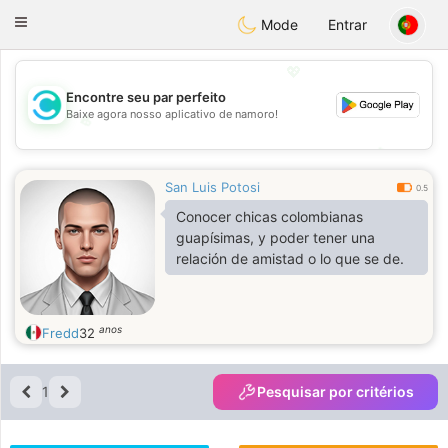
olombia
Citas
Toggle
Mode
Entrar
navigation
💖
Encontre seu par perfeito
Baixe agora nosso aplicativo de namoro!
💖
💕
💕
San Luis Potosi
0.5
Conocer chicas colombianas
guapísimas, y poder tener una
relación de amistad o lo que se de.
anos
Fredd
32
1
Pesquisar por critérios