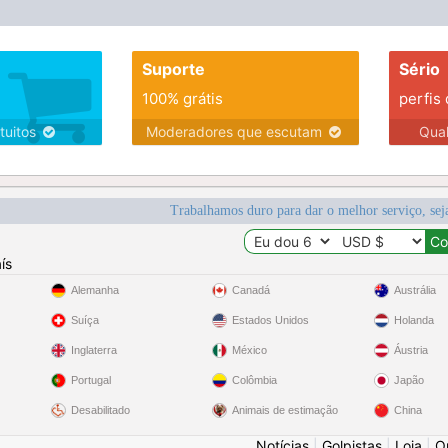
Suporte
Sério
100% grátis
perfis
tuitos
Moderadores que escutam
Qua
Trabalhamos duro para dar o melhor serviço, sej
ís
Alemanha
Canadá
Austrália
Suíça
Estados Unidos
Holanda
Inglaterra
México
Áustria
Portugal
Colômbia
Japão
Desabilitado
Animais de estimação
China
Notícias
|
Golpistas
|
Loja
|
O