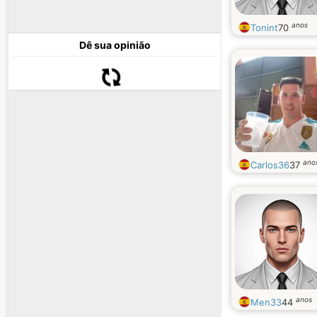
anos
Tonint
70
Dê sua opinião
ano
Carlos36
37
anos
Men33
44