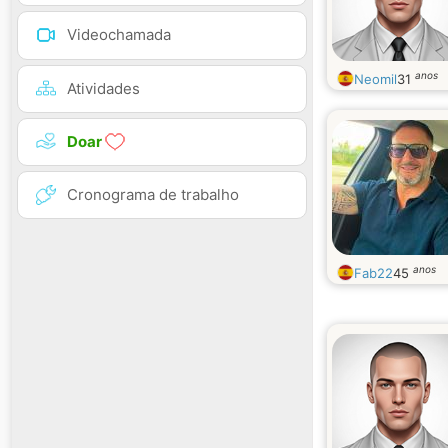
Videochamada
anos
Neomil
31
Atividades
Doar
Cronograma de trabalho
anos
Fab22
45