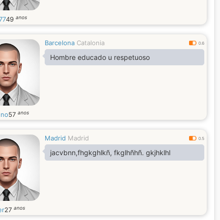
anos
77
49
Barcelona
Catalonia
0.6
Hombre educado u respetuoso
anos
eno
57
Madrid
Madrid
0.5
jacvbnn,fhgkghlkñ, fkglhñhñ. gkjhklhl
anos
er
27