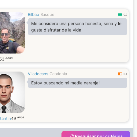
Bilbao
Basque
0.9
Me considero una persona honesta, seria y le
gusta disfrutar de la vida.
anos
53
Viladecans
Catalonia
0.4
Estoy buscando mi media naranja!
anos
tantin
49
Pesquisar por critérios