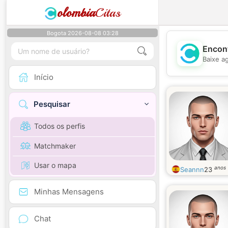
olombia
Citas
Bogota 2026-08-08 03:28
Encont
Baixe a
Início
Pesquisar
Todos os perfis
Matchmaker
Usar o mapa
anos
Seannn
23
Minhas Mensagens
Chat