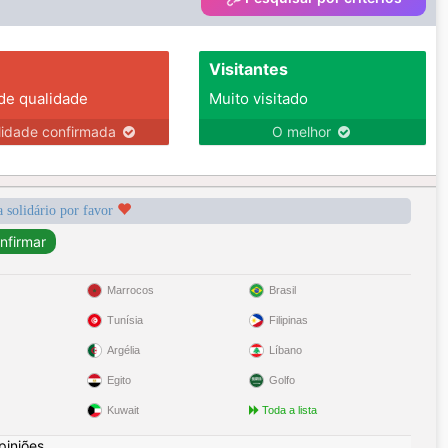
Visitantes
 de qualidade
Muito visitado
lidade confirmada
O melhor
a solidário por favor
Marrocos
Brasil
Tunísia
Filipinas
Argélia
Líbano
Egito
Golfo
Kuwait
Toda a lista
piniões