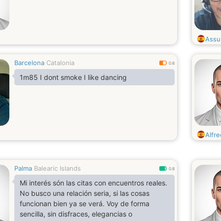
Assu
Barcelona
Catalonia
0.6
1m85 I dont smoke I like dancing
Alfr
Palma
Balearic Islands
0.8
Mi interés són las citas con encuentros reales.
No busco una relación seria, si las cosas
funcionan bien ya se verá. Voy de forma
sencilla, sin disfraces, elegancias o