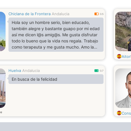
Chiclana de la Frontera
Andalucia
0.5
Hola soy un hombre serio, bien educado,
también alegre y bastante guapo por mi edad
así me dicen l@s amig@s. Me gusta disfrutar
todo lo bueno que la vida nos regala. Trabajo
como terapeuta y me gusta mucho. Amo la
naturaleza, la música, leer, y mas. Te
Aitor
cuentearé cuando conocimos!
Huelva
Andalucia
0.7
En busca de la felicidad
os
Cons