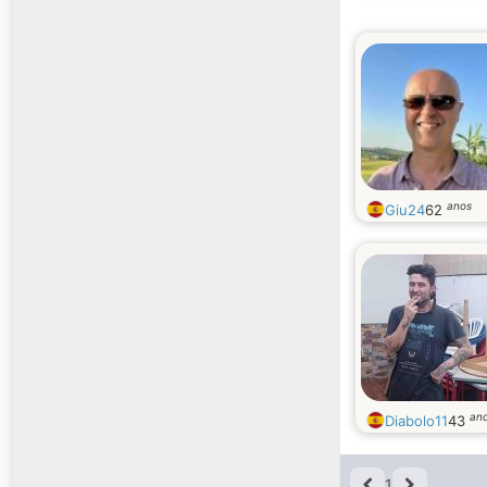
anos
Giu24
62
an
Diabolo11
43
1