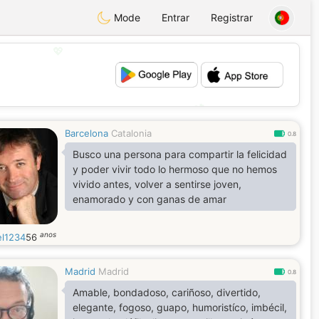
Mode
Entrar
Registrar
💖
💕
Barcelona
Catalonia
0.8
Busco una persona para compartir la felicidad
y poder vivir todo lo hermoso que no hemos
vivido antes, volver a sentirse joven,
enamorado y con ganas de amar
anos
el1234
56
Madrid
Madrid
0.8
Amable, bondadoso, cariñoso, divertido,
elegante, fogoso, guapo, humoristíco, imbécil,