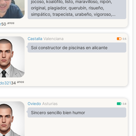
jocoso, koalófilo, listo, maravilloso, nipón,
original, plagiador, querubín, risueño,
simpático, trapecista, urabeño, vigoroso,
warrior, xilofonista, yoyo y zarigüeyo
anos
r
50
Castalla
Valenciana
0.5
Soi constructor de piscinas en alicante
anos
edo321
34
Oviedo
Asturias
0.8
Sincero sencillo bien humor