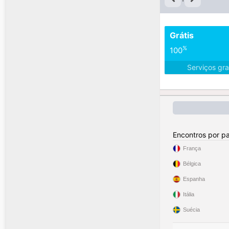
Grátis
%
100
Serviços gra
Encontros por pa
França
Bélgica
Espanha
Itália
Suécia