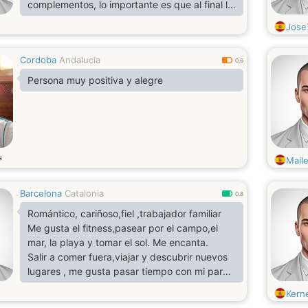
complementos, lo importante es que al final lo
que queda es la esencia. Doy más
Jose
importancia al cómo, que al cuántos. Me
gustan los preliminares. Quedo a la espera de
Cordoba
Andalucia
sus propuestas.
0.6
Persona muy positiva y alegre
s
Mail
Barcelona
Catalonia
0.8
Romántico, cariñoso,fiel ,trabajador familiar
Me gusta el fitness,pasear por el campo,el
mar, la playa y tomar el sol. Me encanta.
Salir a comer fuera,viajar y descubrir nuevos
lugares , me gusta pasar tiempo con mi pareja
y mis hijos .
Kern
La familia es lo primero para mí .