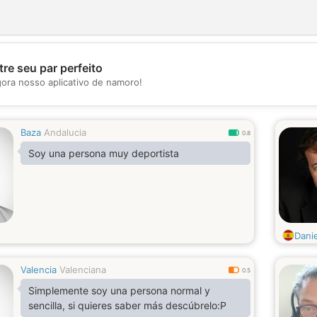
re seu par perfeito
💖
gora nosso aplicativo de namoro!
💕
Baza
Andalucia
0.8
Soy una persona muy deportista
Dani
Valencia
Valenciana
0.5
Simplemente soy una persona normal y
sencilla, si quieres saber más descúbrelo:P