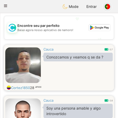
olombia
Citas
Toggle
Mode
Entrar
navigation
💖
Encontre seu par perfeito
Baixe agora nosso aplicativo de namoro!
💖
💕
💕
Cauca
0.7
Conozcamos y veamos q se da ?
anos
Cortez1850
28
Cauca
0.8
Soy una persona amable y algo
introvertido