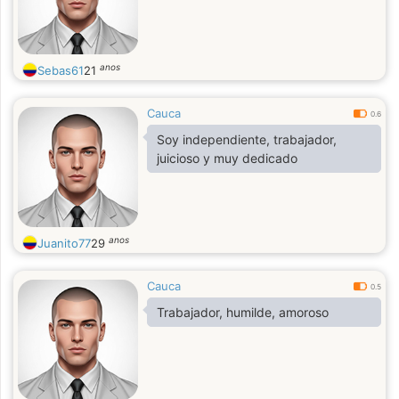
anos
Sebas61
21
Cauca
0.6
Soy independiente, trabajador,
juicioso y muy dedicado
anos
Juanito77
29
Cauca
0.5
Trabajador, humilde, amoroso