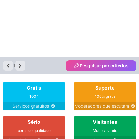
1
Pesquisar por critérios
Grátis
Suporte
%
100
100% grátis
Serviços gratuitos
Moderadores que escutam
Sério
Visitantes
perfis de qualidade
Muito visitado