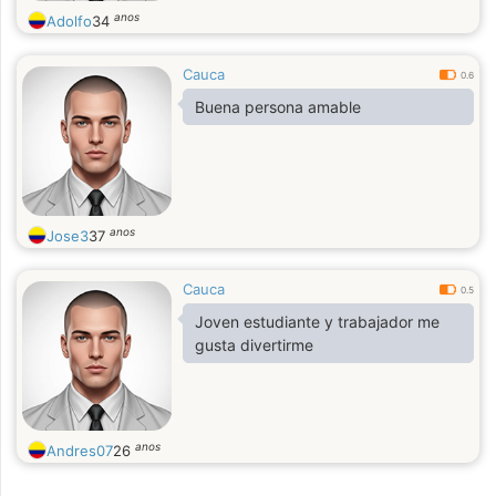
anos
Adolfo
34
Cauca
0.6
Buena persona amable
anos
Jose3
37
Cauca
0.5
Joven estudiante y trabajador me
gusta divertirme
anos
Andres07
26