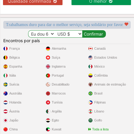
Qualidade confirmada
O melhor
Trabalhamos duro para dar o melhor serviço, seja solidário por favor
Encontros por país
França
Alemanha
Canadá
Bélgica
Suíça
Estados Unidos
Espanha
Inglaterra
México
Itália
Portugal
Colômbia
Suécia
Desabilitado
Animais de estimação
Austrália
Marrocos
Brasil
Holanda
Tunísia
Filipinas
Áustria
Argélia
Líbano
Japão
Egito
Golfo
China
Kuwait
Toda a lista