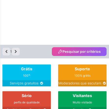
1
Pesquisar por critérios
Grátis
Suporte
%
100
100% grátis
Serviços gratuitos
Moderadores que escutam
Sério
Visitantes
perfis de qualidade
Muito visitado