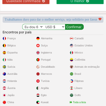
Qualidade confirmada
O melhor
Trabalhamos duro para dar o melhor serviço, seja solidário por favor
Encontros por país
França
Alemanha
Canadá
Bélgica
Suíça
Estados Unidos
Espanha
Inglaterra
México
Itália
Portugal
Colômbia
Suécia
Desabilitado
Animais de estimação
Austrália
Marrocos
Brasil
Holanda
Tunísia
Filipinas
Áustria
Argélia
Líbano
Japão
Egito
Golfo
China
Kuwait
Toda a lista