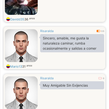
anos
Davidd35
36
Risaralda
0.5
Sincero, amable, me gusta la
naturaleza caminar, rumba
ocasionalmente y salidas a comer
anos
Mario13
31
Risaralda
0
Muy Amigable Sin Exijencias