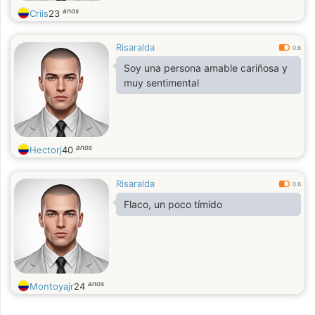
anos
Criis
23
Risaralda
0.6
Soy una persona amable cariñosa y
muy sentimental
anos
Hectorj
40
Risaralda
0.6
Flaco, un poco tímido
anos
Montoyajr
24