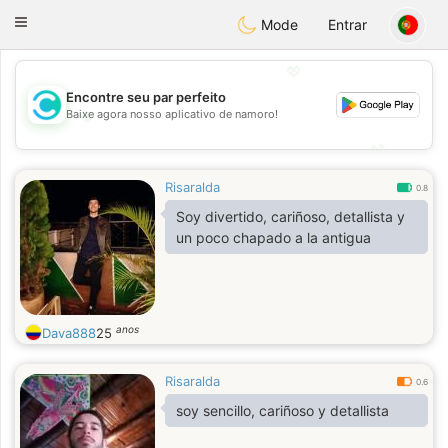
olombia
Citas
Toggle
Mode
Entrar
navigation
💖
Encontre seu par perfeito
💖
Baixe agora nosso aplicativo de namoro!
💕
💕
Risaralda
0.8
Soy divertido, cariñoso, detallista y
un poco chapado a la antigua
anos
Dava888
25
Risaralda
0.6
soy sencillo, cariñoso y detallista