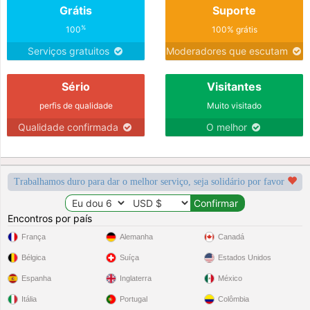
Grátis
Suporte
%
100
100% grátis
Serviços gratuitos
Moderadores que escutam
Sério
Visitantes
perfis de qualidade
Muito visitado
Qualidade confirmada
O melhor
Trabalhamos duro para dar o melhor serviço, seja solidário por favor
Encontros por país
França
Alemanha
Canadá
Bélgica
Suíça
Estados Unidos
Espanha
Inglaterra
México
Itália
Portugal
Colômbia