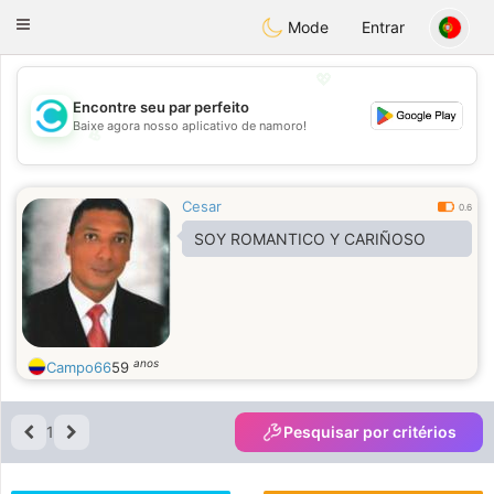
olombia
Citas
Toggle
Mode
Entrar
navigation
💖
Encontre seu par perfeito
Baixe agora nosso aplicativo de namoro!
💖
💕
💕
Cesar
0.6
SOY ROMANTICO Y CARIÑOSO
anos
Campo66
59
1
Pesquisar por critérios