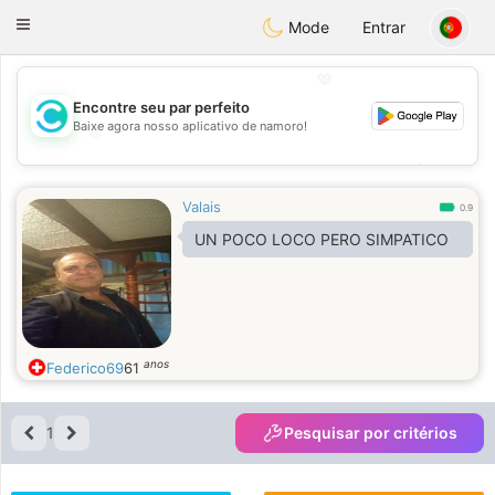
olombia
Citas
Toggle
Mode
Entrar
navigation
💖
Encontre seu par perfeito
Baixe agora nosso aplicativo de namoro!
💖
💕
💕
Valais
0.9
UN POCO LOCO PERO SIMPATICO
anos
Federico69
61
1
Pesquisar por critérios