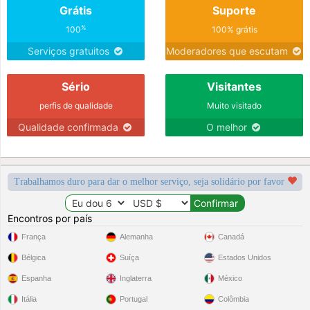
Grátis
Suporte
%
100
100% grátis
Serviços gratuitos
Moderadores que escutam
Sério
Visitantes
perfis de qualidade
Muito visitado
Qualidade confirmada
O melhor
Trabalhamos duro para dar o melhor serviço, seja solidário por favor
Encontros por país
França
Alemanha
Canadá
Bélgica
Suíça
Estados Unidos
Espanha
Inglaterra
México
Itália
Portugal
Colômbia