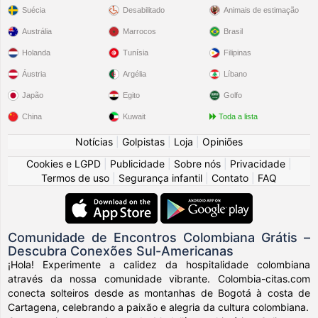
Suécia
Desabilitado
Animais de estimação
Austrália
Marrocos
Brasil
Holanda
Tunísia
Filipinas
Áustria
Argélia
Líbano
Japão
Egito
Golfo
China
Kuwait
Toda a lista
Notícias
|
Golpistas
|
Loja
|
Opiniões
Cookies e LGPD
|
Publicidade
|
Sobre nós
|
Privacidade
|
Termos de uso
|
Segurança infantil
|
Contato
|
FAQ
Comunidade de Encontros Colombiana Grátis –
Descubra Conexões Sul-Americanas
¡Hola! Experimente a calidez da hospitalidade colombiana
através da nossa comunidade vibrante. Colombia-citas.com
conecta solteiros desde as montanhas de Bogotá à costa de
Cartagena, celebrando a paixão e alegria da cultura colombiana.