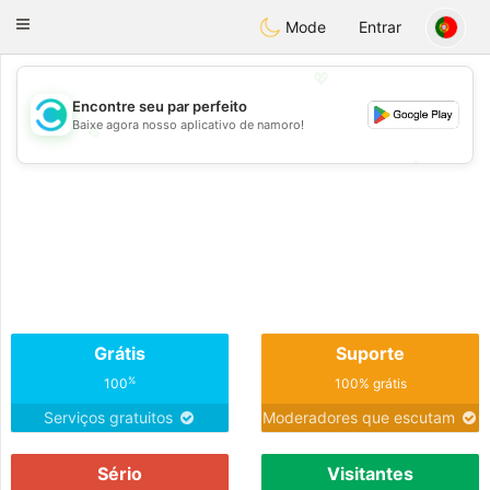
olombia
Citas
Toggle
Mode
Entrar
navigation
💖
Encontre seu par perfeito
Baixe agora nosso aplicativo de namoro!
💖
💕
💕
Grátis
Suporte
%
100
100% grátis
Serviços gratuitos
Moderadores que escutam
Sério
Visitantes