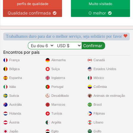
perfis de qualidade
Muito visitado
Qualidade confirmada
O melhor
Trabalhamos duro para dar o melhor serviço, seja solidário por favor
Encontros por país
França
Alemanha
Canadá
Bélgica
Suíça
Estados Unidos
Espanha
Inglaterra
México
Itália
Portugal
Colômbia
Suécia
Desabilitado
Animais de estimação
Austrália
Marrocos
Brasil
Holanda
Tunísia
Filipinas
Áustria
Argélia
Líbano
Japão
Egito
Golfo