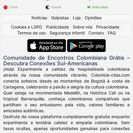
China
Kuwait
Toda a lista
Notícias
|
Golpistas
|
Loja
|
Opiniões
Cookies e LGPD
|
Publicidade
|
Sobre nós
|
Privacidade
|
Termos de uso
|
Segurança infantil
|
Contato
|
FAQ
Comunidade de Encontros Colombiana Grátis –
Descubra Conexões Sul-Americanas
¡Hola! Experimente a calidez da hospitalidade colombiana
através da nossa comunidade vibrante. Colombia-citas.com
conecta solteiros desde as montanhas de Bogotá à costa de
Cartagena, celebrando a paixão e alegria da cultura colombiana.
Quer esteja na movimentada Medellín, na histórica Cali ou na
tropical Barranquilla, conheça colombianos compatíveis que
partilham o seu entusiasmo pela vida, valores familiares e
amizades autênticas.
Desfrute da nossa plataforma completamente gratuita enquanto
experimenta a lendária calidez e simpatia colombiana. Sem
taxas ocultas, apenas oportunidades genuínas para conexões