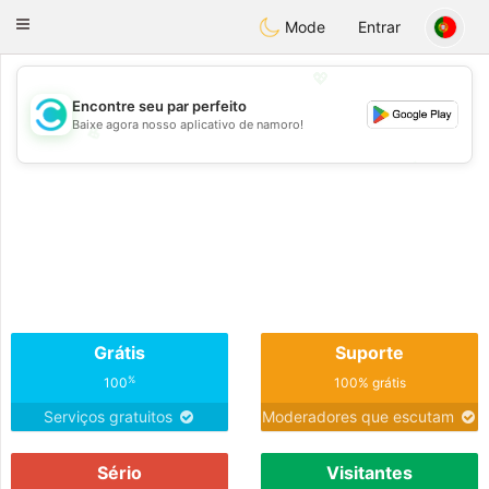
olombia
Citas
Toggle
Mode
Entrar
navigation
💖
Encontre seu par perfeito
Baixe agora nosso aplicativo de namoro!
💖
💕
💕
Grátis
Suporte
%
100
100% grátis
Serviços gratuitos
Moderadores que escutam
Sério
Visitantes