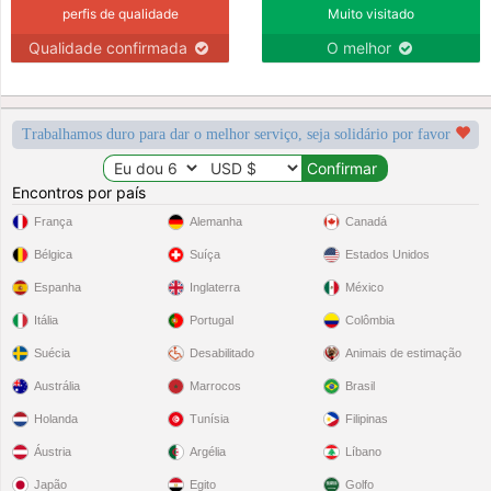
perfis de qualidade
Muito visitado
Qualidade confirmada
O melhor
Trabalhamos duro para dar o melhor serviço, seja solidário por favor
Encontros por país
França
Alemanha
Canadá
Bélgica
Suíça
Estados Unidos
Espanha
Inglaterra
México
Itália
Portugal
Colômbia
Suécia
Desabilitado
Animais de estimação
Austrália
Marrocos
Brasil
Holanda
Tunísia
Filipinas
Áustria
Argélia
Líbano
Japão
Egito
Golfo