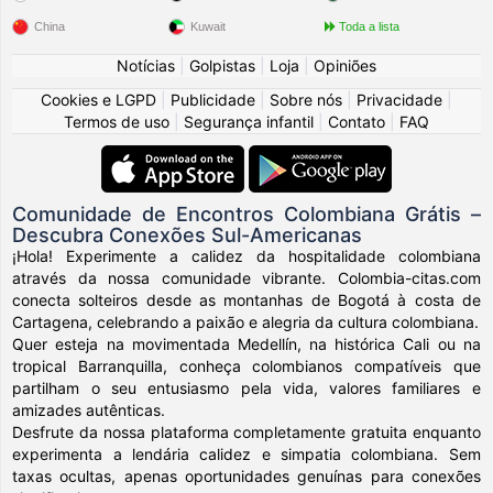
China
Kuwait
Toda a lista
Notícias
|
Golpistas
|
Loja
|
Opiniões
Cookies e LGPD
|
Publicidade
|
Sobre nós
|
Privacidade
|
Termos de uso
|
Segurança infantil
|
Contato
|
FAQ
Comunidade de Encontros Colombiana Grátis –
Descubra Conexões Sul-Americanas
¡Hola! Experimente a calidez da hospitalidade colombiana
através da nossa comunidade vibrante. Colombia-citas.com
conecta solteiros desde as montanhas de Bogotá à costa de
Cartagena, celebrando a paixão e alegria da cultura colombiana.
Quer esteja na movimentada Medellín, na histórica Cali ou na
tropical Barranquilla, conheça colombianos compatíveis que
partilham o seu entusiasmo pela vida, valores familiares e
amizades autênticas.
Desfrute da nossa plataforma completamente gratuita enquanto
experimenta a lendária calidez e simpatia colombiana. Sem
taxas ocultas, apenas oportunidades genuínas para conexões