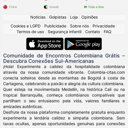
China
Kuwait
Toda a lista
Notícias
|
Golpistas
|
Loja
|
Opiniões
Cookies e LGPD
|
Publicidade
|
Sobre nós
|
Privacidade
|
Termos de uso
|
Segurança infantil
|
Contato
|
FAQ
Comunidade de Encontros Colombiana Grátis –
Descubra Conexões Sul-Americanas
¡Hola! Experimente a calidez da hospitalidade colombiana
através da nossa comunidade vibrante. Colombia-citas.com
conecta solteiros desde as montanhas de Bogotá à costa de
Cartagena, celebrando a paixão e alegria da cultura colombiana.
Quer esteja na movimentada Medellín, na histórica Cali ou na
tropical Barranquilla, conheça colombianos compatíveis que
partilham o seu entusiasmo pela vida, valores familiares e
amizades autênticas.
Desfrute da nossa plataforma completamente gratuita enquanto
experimenta a lendária calidez e simpatia colombiana. Sem
taxas ocultas, apenas oportunidades genuínas para conexões