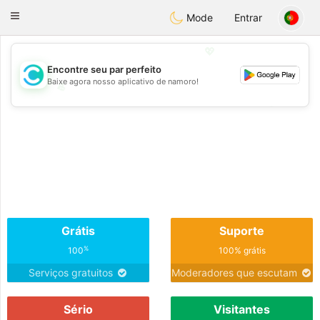
olombia
Citas
Toggle
Mode
Entrar
navigation
💖
Encontre seu par perfeito
Baixe agora nosso aplicativo de namoro!
💖
💕
💕
Grátis
Suporte
%
100
100% grátis
Serviços gratuitos
Moderadores que escutam
Sério
Visitantes