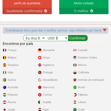
perfis de qualidade
Muito visitado
Qualidade confirmada
O melhor
Trabalhamos duro para dar o melhor serviço, seja solidário por favor
Encontros por país
França
Alemanha
Canadá
Bélgica
Suíça
Estados Unidos
Espanha
Inglaterra
México
Itália
Portugal
Colômbia
Suécia
Desabilitado
Animais de estimação
Austrália
Marrocos
Brasil
Holanda
Tunísia
Filipinas
Áustria
Argélia
Líbano
Japão
Egito
Golfo