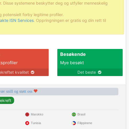
r. Disse systemene beskytter deg og utfyller menneskelig
 potensielt forby legitime profiler.
akte ISN Services
. Oppringningen er gratis og din rett til
s
Besøkende
tsprofiler
Mye besøkt
ekreftet kvalitet
Det beste
vær snill og støtt oss
Marokko
Brasil
Tunisia
Filippinene