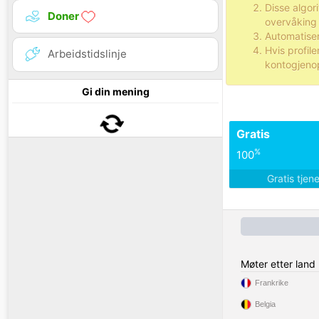
Disse algor
Doner
overvåking 
Automatisert
Hvis profile
Arbeidstidslinje
kontogjenopp
Gi din mening
Gratis
%
100
Gratis tjen
Møter etter land
Frankrike
Belgia