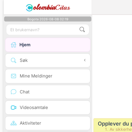
olombia
Citas
Bogota 2026-08-08 02:19
Hjem
Søk
Mine Meldinger
Chat
Videosamtale
Aktiviteter
Opplever du 
Av sikkerhe