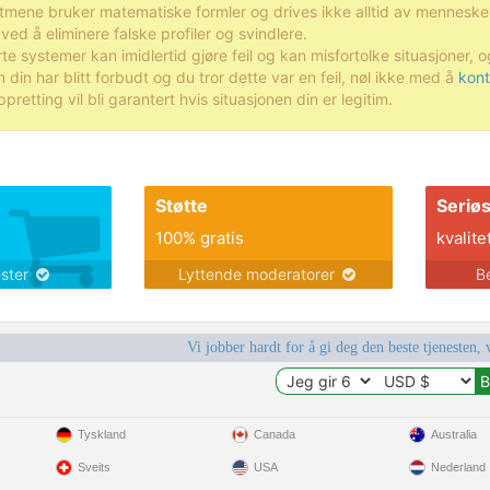
itmene bruker matematiske formler og drives ikke alltid av menneske
ved å eliminere falske profiler og svindlere.
e systemer kan imidlertid gjøre feil og kan misfortolke situasjoner, og
n din har blitt forbudt og du tror dette var en feil, nøl ikke med å
kont
retting vil bli garantert hvis situasjonen din er legitim.
Støtte
Seriø
100% gratis
kvalite
ester
Lyttende moderatorer
B
Vi jobber hardt for å gi deg den beste tjenesten, 
Tyskland
Canada
Australia
Sveits
USA
Nederland