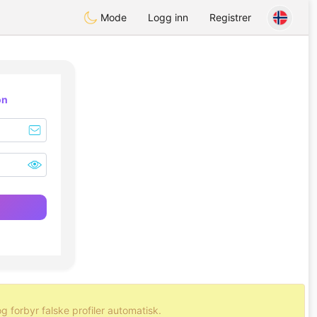
Mode
Logg inn
Registrer
on
forbyr falske profiler automatisk.