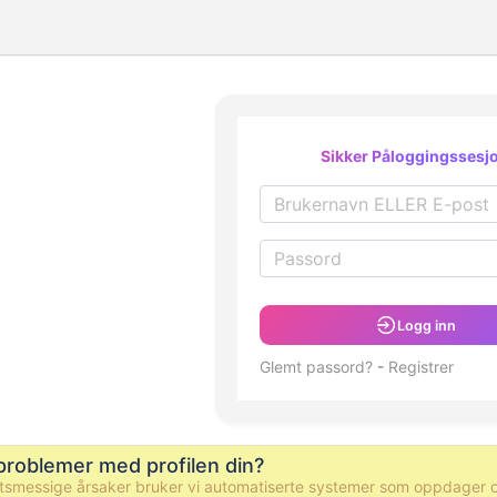
Sikker Påloggingssesj
Logg inn
Glemt passord?
-
Registrer
problemer med profilen din?
tsmessige årsaker bruker vi automatiserte systemer som oppdager og 