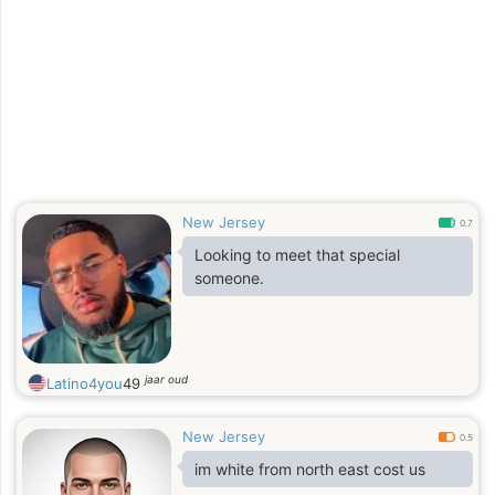
New Jersey
0.7
Looking to meet that special
someone.
jaar oud
Latino4you
49
New Jersey
0.5
im white from north east cost us