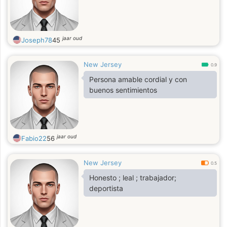
jaar oud
Joseph78
45
New Jersey
0.9
Persona amable cordial y con
buenos sentimientos
jaar oud
Fabio22
56
New Jersey
0.5
Honesto ; leal ; trabajador;
deportista