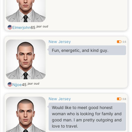
jaar oud
Elmerjohn
65
New Jersey
0.5
Fun, energetic, and kind guy.
jaar oud
Njjoe
45
New Jersey
0.6
Would like to meet good honest
woman who is looking for family and
good man. I am pretty outgoing and
love to travel.