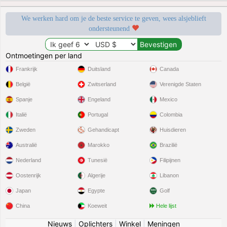
We werken hard om je de beste service te geven, wees alsjeblieft
ondersteunend
Ontmoetingen per land
Frankrijk
Duitsland
Canada
België
Zwitserland
Verenigde Staten
Spanje
Engeland
Mexico
Italië
Portugal
Colombia
Zweden
Gehandicapt
Huisdieren
Australië
Marokko
Brazilië
Nederland
Tunesië
Filipijnen
Oostenrijk
Algerije
Libanon
Japan
Egypte
Golf
China
Koeweit
Hele lijst
Nieuws
|
Oplichters
|
Winkel
|
Meningen