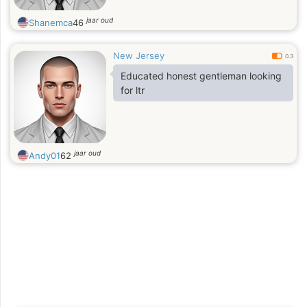
jaar oud
Shanemca
46
New Jersey
0.3
Educated honest gentleman looking
for ltr
jaar oud
Andy01
62