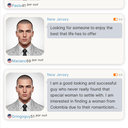
jaar oud
Paolo
41
New Jersey
0.5
Looking for someone to enjoy the
best that life has to offer
jaar oud
Mariano
59
New Jersey
0.5
I am a good looking and successful
guy who never really found that
special woman to settle with. I am
interested in finding a woman from
Colombia due to their romanticism
and love for life. Women in USA are
jaar oud
Gringoguy
51
too greedy and selfish.