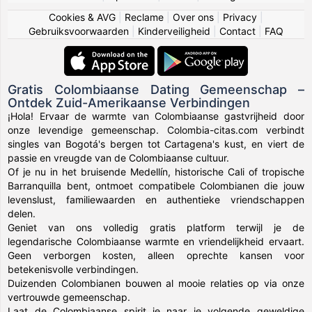
Cookies & AVG
|
Reclame
|
Over ons
|
Privacy
|
Gebruiksvoorwaarden
|
Kinderveiligheid
|
Contact
|
FAQ
Gratis Colombiaanse Dating Gemeenschap –
Ontdek Zuid-Amerikaanse Verbindingen
¡Hola! Ervaar de warmte van Colombiaanse gastvrijheid door
onze levendige gemeenschap. Colombia-citas.com verbindt
singles van Bogotá's bergen tot Cartagena's kust, en viert de
passie en vreugde van de Colombiaanse cultuur.
Of je nu in het bruisende Medellín, historische Cali of tropische
Barranquilla bent, ontmoet compatibele Colombianen die jouw
levenslust, familiewaarden en authentieke vriendschappen
delen.
Geniet van ons volledig gratis platform terwijl je de
legendarische Colombiaanse warmte en vriendelijkheid ervaart.
Geen verborgen kosten, alleen oprechte kansen voor
betekenisvolle verbindingen.
Duizenden Colombianen bouwen al mooie relaties op via onze
vertrouwde gemeenschap.
Laat de Colombiaanse spirit je naar je volgende geweldige