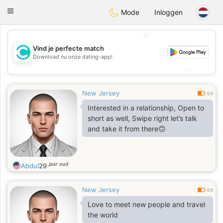
olombia
Citas
Toggle
Mode
Inloggen
navigation
💖
Vind je perfecte match
💖
Download nu onze dating-app!
💕
💕
New Jersey
0.5
Interested in a relationship, Open to
short as well, Swipe right let’s talk
and take it from there🙃
jaar oud
Abdul
29
New Jersey
0.5
Love to meet new people and travel
the world