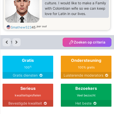
culture. I would like to make a Family
with Colombian wife so we can keep
love for Latin in our lives.
jaar oud
Smathew523
45
1
Zoeken op criteria
Gratis
Ondersteuning
%
100
100% gratis
Gratis diensten
Luisterende moderators
Serieus
Bezoekers
kwaliteitsprofielen
Veel bezocht
Bevestigde kwaliteit
Het beste