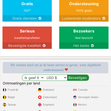
Gratis
Ondersteuning
%
100
100% gratis
Gratis diensten
Luisterende moderators
Serieus
Bezoekers
kwaliteitsprofielen
Veel bezocht
Bevestigde kwaliteit
Het beste
We werken hard om je de beste service te geven, wees alsjeblieft
ondersteunend
Ontmoetingen per land
Frankrijk
Duitsland
Canada
België
Zwitserland
Verenigde Staten
Spanje
Engeland
Mexico