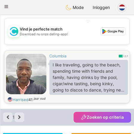
olombia
Citas
Toggle
Mode
Inloggen
navigation
💖
Vind je perfecte match
Download nu onze dating-app!
💖
💕
💕
Columbia
0.7
I like traveling, going to the beach,
spending time with friends and
family, having drinks by the pool,
cigar/wine tasting, being kinky,
going to discos to dance, trying new
restaurants, culture and language
jaar oud
Harrised
41
exchange, golfing, boating, exercise
and watching college sports in my
free time.
1
Zoeken op criteria