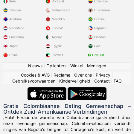
Italië
Portugal
Colombia
Zweden
Gehandicapt
Huisdieren
Australië
Marokko
Brazilië
Nederland
Tunesië
Filipijnen
Oostenrijk
Algerije
Libanon
Japan
Egypte
Golf
China
Koeweit
Hele lijst
Nieuws
|
Oplichters
|
Winkel
|
Meningen
Cookies & AVG
|
Reclame
|
Over ons
|
Privacy
|
Gebruiksvoorwaarden
|
Kinderveiligheid
|
Contact
|
FAQ
Gratis Colombiaanse Dating Gemeenschap –
Ontdek Zuid-Amerikaanse Verbindingen
¡Hola! Ervaar de warmte van Colombiaanse gastvrijheid door
onze levendige gemeenschap. Colombia-citas.com verbindt
singles van Bogotá's bergen tot Cartagena's kust, en viert de