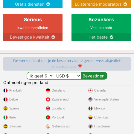
Gratis diensten
Luisterende moderators
Serieus
Bezoekers
kwaliteitsprofielen
Veel bezocht
Bevestigde kwaliteit
Het beste
We werken hard om je de beste service te geven, wees alsjeblieft
ondersteunend
Ontmoetingen per land
Frankrijk
Duitsland
Canada
België
Zwitserland
Verenigde Staten
Spanje
Engeland
Mexico
Italië
Portugal
Colombia
Zweden
Gehandicapt
Huisdieren