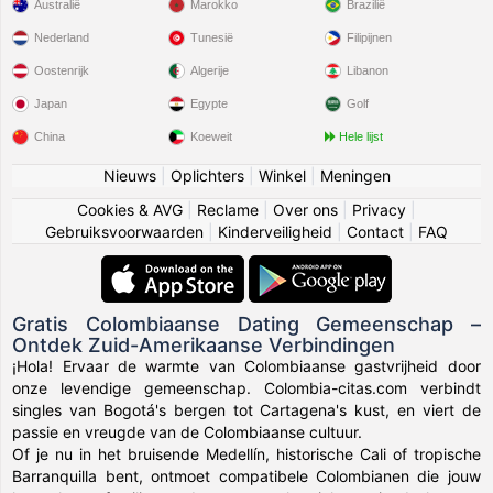
Australië
Marokko
Brazilië
Nederland
Tunesië
Filipijnen
Oostenrijk
Algerije
Libanon
Japan
Egypte
Golf
China
Koeweit
Hele lijst
Nieuws
|
Oplichters
|
Winkel
|
Meningen
Cookies & AVG
|
Reclame
|
Over ons
|
Privacy
|
Gebruiksvoorwaarden
|
Kinderveiligheid
|
Contact
|
FAQ
Gratis Colombiaanse Dating Gemeenschap –
Ontdek Zuid-Amerikaanse Verbindingen
¡Hola! Ervaar de warmte van Colombiaanse gastvrijheid door
onze levendige gemeenschap. Colombia-citas.com verbindt
singles van Bogotá's bergen tot Cartagena's kust, en viert de
passie en vreugde van de Colombiaanse cultuur.
Of je nu in het bruisende Medellín, historische Cali of tropische
Barranquilla bent, ontmoet compatibele Colombianen die jouw