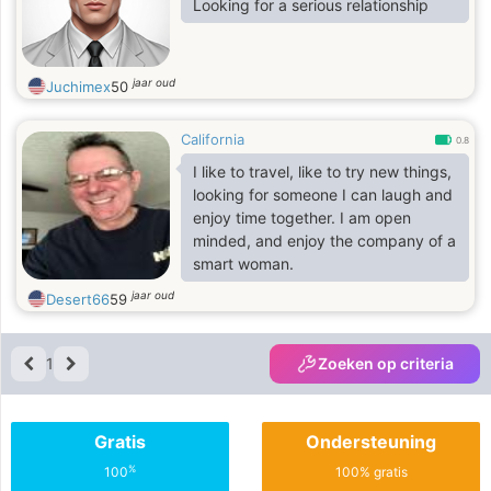
Looking for a serious relationship
jaar oud
Juchimex
50
California
0.8
I like to travel, like to try new things,
looking for someone I can laugh and
enjoy time together. I am open
minded, and enjoy the company of a
smart woman.
jaar oud
Desert66
59
1
Zoeken op criteria
Gratis
Ondersteuning
%
100
100% gratis