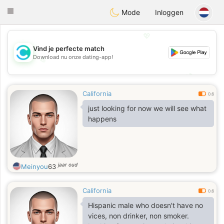
olombia
Citas
Toggle
Mode
Inloggen
navigation
💖
Vind je perfecte match
Download nu onze dating-app!
💖
💕
💕
California
0.6
just looking for now we will see what
happens
jaar oud
Meinyou
63
California
0.6
Hispanic male who doesn't have no
vices, non drinker, non smoker.