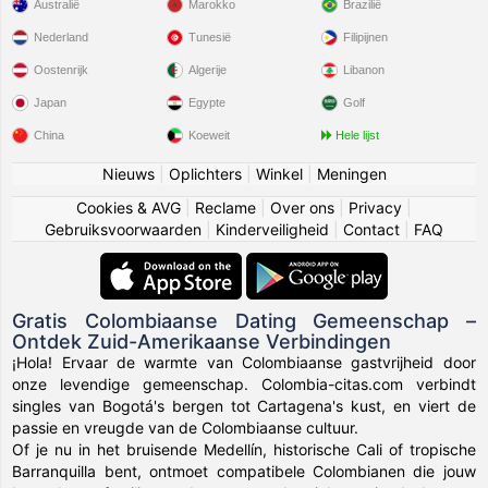
Australië
Marokko
Brazilië
Nederland
Tunesië
Filipijnen
Oostenrijk
Algerije
Libanon
Japan
Egypte
Golf
China
Koeweit
Hele lijst
Nieuws
|
Oplichters
|
Winkel
|
Meningen
Cookies & AVG
|
Reclame
|
Over ons
|
Privacy
|
Gebruiksvoorwaarden
|
Kinderveiligheid
|
Contact
|
FAQ
Gratis Colombiaanse Dating Gemeenschap –
Ontdek Zuid-Amerikaanse Verbindingen
¡Hola! Ervaar de warmte van Colombiaanse gastvrijheid door
onze levendige gemeenschap. Colombia-citas.com verbindt
singles van Bogotá's bergen tot Cartagena's kust, en viert de
passie en vreugde van de Colombiaanse cultuur.
Of je nu in het bruisende Medellín, historische Cali of tropische
Barranquilla bent, ontmoet compatibele Colombianen die jouw