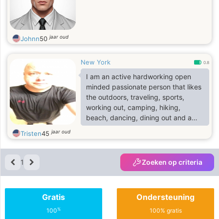
jaar oud
Johnn
50
New York
0.8
I am an active hardworking open
minded passionate person that likes
the outdoors, traveling, sports,
working out, camping, hiking,
beach, dancing, dining out and a
person that loves to laugh.
jaar oud
Tristen
45
1
Zoeken op criteria
Gratis
Ondersteuning
%
100
100% gratis