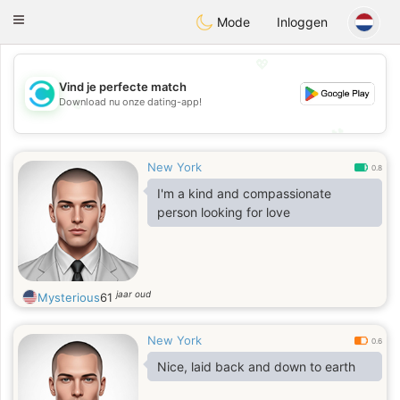
olombia
Citas
Toggle
Mode
Inloggen
navigation
💖
Vind je perfecte match
Download nu onze dating-app!
💖
💕
💕
New York
0.8
I'm a kind and compassionate
person looking for love
jaar oud
Mysterious
61
New York
0.6
Nice, laid back and down to earth