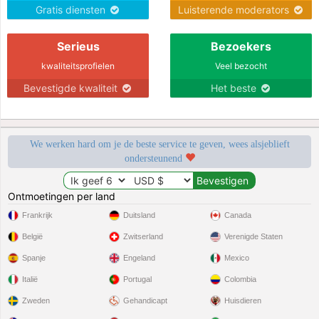
Gratis diensten
Luisterende moderators
Serieus
Bezoekers
kwaliteitsprofielen
Veel bezocht
Bevestigde kwaliteit
Het beste
We werken hard om je de beste service te geven, wees alsjeblieft
ondersteunend
Ontmoetingen per land
Frankrijk
Duitsland
Canada
België
Zwitserland
Verenigde Staten
Spanje
Engeland
Mexico
Italië
Portugal
Colombia
Zweden
Gehandicapt
Huisdieren