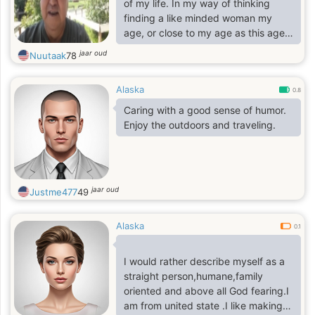
of my life. In my way of thinking
finding a like minded woman my
age, or close to my age as this age
group is what I am comfortable
jaar oud
Nuutaak
78
with,plus what my family, friends
and local morays are comfortable
Alaska
with. There is more to my life, some
0.8
of which is not very attractive to
Caring with a good sense of humor.
myself and others.But we can talk
Enjoy the outdoors and traveling.
about these issues.
jaar oud
Justme477
49
Alaska
0.1
I would rather describe myself as a
straight person,humane,family
oriented and above all God fearing.I
am from united state .I like making