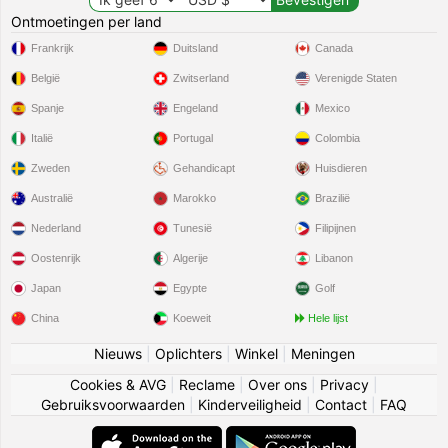
Ontmoetingen per land
Frankrijk
Duitsland
Canada
België
Zwitserland
Verenigde Staten
Spanje
Engeland
Mexico
Italië
Portugal
Colombia
Zweden
Gehandicapt
Huisdieren
Australië
Marokko
Brazilië
Nederland
Tunesië
Filipijnen
Oostenrijk
Algerije
Libanon
Japan
Egypte
Golf
China
Koeweit
Hele lijst
Nieuws
|
Oplichters
|
Winkel
|
Meningen
Cookies & AVG
|
Reclame
|
Over ons
|
Privacy
|
Gebruiksvoorwaarden
|
Kinderveiligheid
|
Contact
|
FAQ