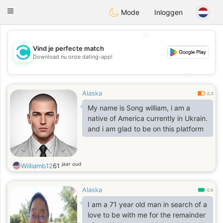
olombia
Citas
Toggle
Mode
Inloggen
navigation
💖
Vind je perfecte match
Download nu onze dating-app!
💖
💕
💕
Alaska
0.3
My name is Song william, i am a
native of America currently in Ukrain.
and i am glad to be on this platform
jaar oud
Williamb12
61
Alaska
0.9
I am a 71 year old man in search of a
love to be with me for the remainder