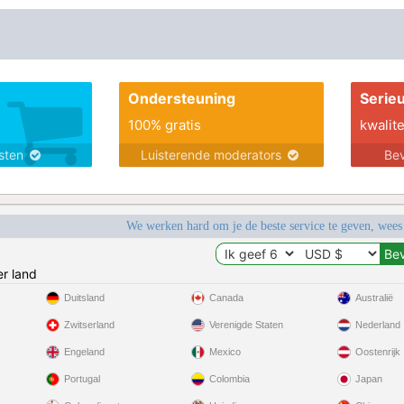
Ondersteuning
Serie
100% gratis
kwalite
nsten
Luisterende moderators
Bev
We werken hard om je de beste service te geven, wees
r land
Duitsland
Canada
Australië
Zwitserland
Verenigde Staten
Nederland
Engeland
Mexico
Oostenrijk
Portugal
Colombia
Japan