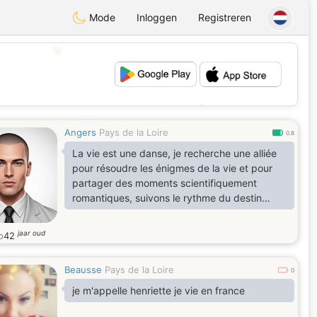
Mode
Inloggen
Registreren
💖
💕
Angers
Pays de la Loire
0.8
La vie est une danse, je recherche une alliée
pour résoudre les énigmes de la vie et pour
partager des moments scientifiquement
romantiques, suivons le rythme du destin…
jaar oud
o
42
Beausse
Pays de la Loire
0
je m'appelle henriette je vie en france