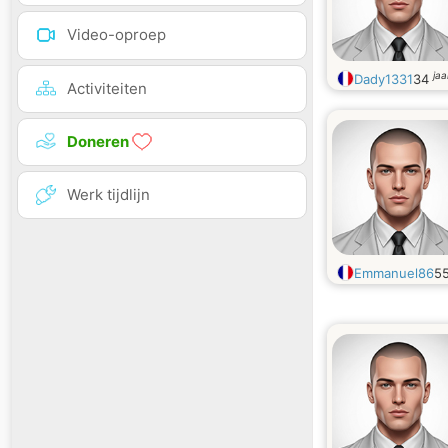
Video-oproep
jaa
Dady1331
34
Activiteiten
Doneren
Werk tijdlijn
Emmanuel86
5