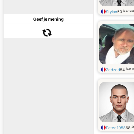
jaar ou
Stylan
50
Geef je mening
jaar 
Zedzed
54
j
Pated1958
68