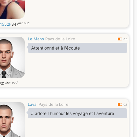
jaar oud
4552k
34
Le Mans
Pays de la Loire
0.6
Attentionné et à l'écoute
jaar oud
30
Laval
Pays de la Loire
0.3
J adore l humour les voyage et l aventure