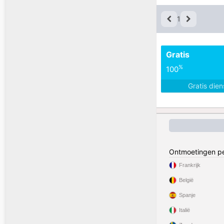
1
Gratis
%
100
Gratis die
Ontmoetingen pe
Frankrijk
België
Spanje
Italië