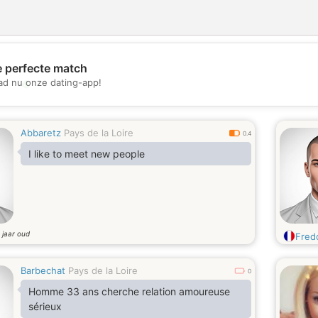
e perfecte match
💖
d nu onze dating-app!
💕
Abbaretz
Pays de la Loire
0.4
I like to meet new people
jaar oud
1
Fred
Barbechat
Pays de la Loire
0
Homme 33 ans cherche relation amoureuse
sérieux