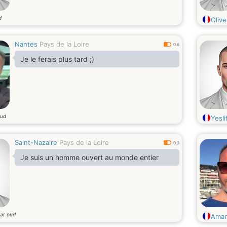
d
Oliv
Nantes
Pays de la Loire
0.6
Je le ferais plus tard ;)
oud
Yesli
Saint-Nazaire
Pays de la Loire
0.3
Je suis un homme ouvert au monde entier
aar oud
Amam