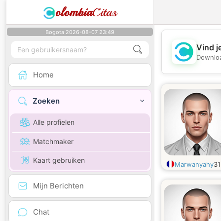
olombia
Citas
Bogota 2026-08-07 23:49
Vind j
Downloa
Home
Zoeken
Alle profielen
Matchmaker
Kaart gebruiken
Marwanyahy
3
Mijn Berichten
Chat