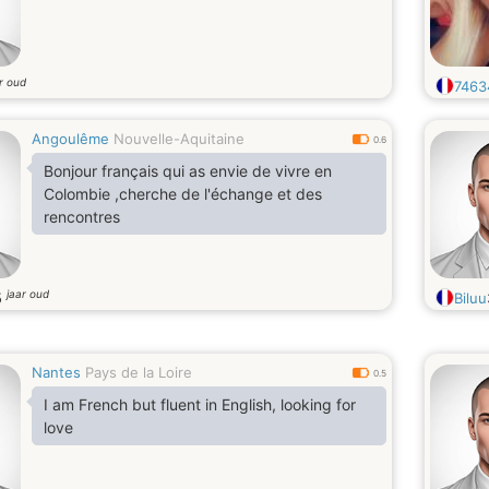
r oud
7463
Angoulême
Nouvelle-Aquitaine
0.6
Bonjour français qui as envie de vivre en
Colombie ,cherche de l'échange et des
rencontres
jaar oud
5
Biluu
Nantes
Pays de la Loire
0.5
I am French but fluent in English, looking for
love