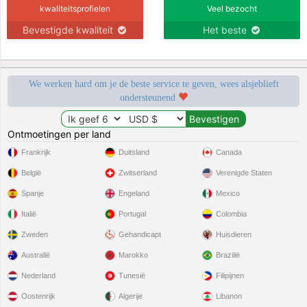
kwaliteitsprofielen
Veel bezocht
Bevestigde kwaliteit
Het beste
We werken hard om je de beste service te geven, wees alsjeblieft
ondersteunend
Ontmoetingen per land
Frankrijk
Duitsland
Canada
België
Zwitserland
Verenigde Staten
Spanje
Engeland
Mexico
Italië
Portugal
Colombia
Zweden
Gehandicapt
Huisdieren
Australië
Marokko
Brazilië
Nederland
Tunesië
Filipijnen
Oostenrijk
Algerije
Libanon