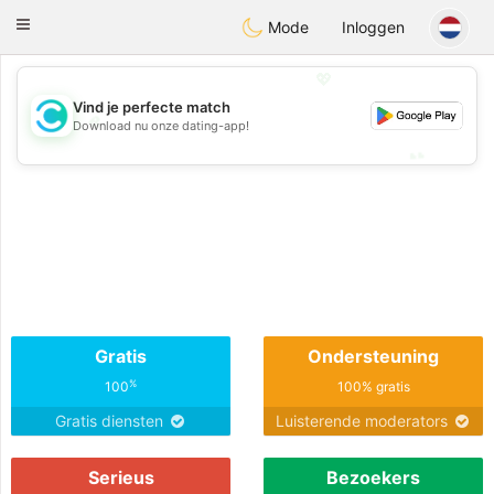
olombia
Citas
Toggle
Mode
Inloggen
navigation
💖
Vind je perfecte match
💖
Download nu onze dating-app!
💕
💕
Gratis
Ondersteuning
%
100
100% gratis
Gratis diensten
Luisterende moderators
Serieus
Bezoekers