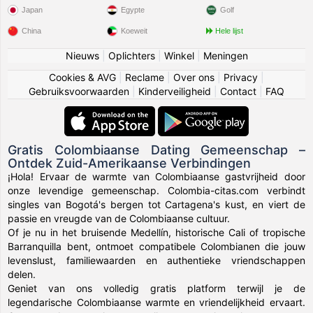
Japan
Egypte
Golf
China
Koeweit
Hele lijst
Nieuws
|
Oplichters
|
Winkel
|
Meningen
Cookies & AVG
|
Reclame
|
Over ons
|
Privacy
|
Gebruiksvoorwaarden
|
Kinderveiligheid
|
Contact
|
FAQ
Gratis Colombiaanse Dating Gemeenschap –
Ontdek Zuid-Amerikaanse Verbindingen
¡Hola! Ervaar de warmte van Colombiaanse gastvrijheid door
onze levendige gemeenschap. Colombia-citas.com verbindt
singles van Bogotá's bergen tot Cartagena's kust, en viert de
passie en vreugde van de Colombiaanse cultuur.
Of je nu in het bruisende Medellín, historische Cali of tropische
Barranquilla bent, ontmoet compatibele Colombianen die jouw
levenslust, familiewaarden en authentieke vriendschappen
delen.
Geniet van ons volledig gratis platform terwijl je de
legendarische Colombiaanse warmte en vriendelijkheid ervaart.