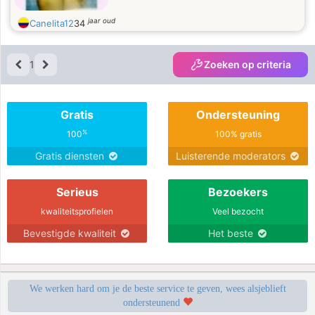
jaar oud
Canelita12
34
1
Zoeken op criteria
Gratis
Ondersteuning
%
100
100% gratis
Gratis diensten
Luisterende moderators
Serieus
Bezoekers
kwaliteitsprofielen
Veel bezocht
Bevestigde kwaliteit
Het beste
We werken hard om je de beste service te geven, wees alsjeblieft
ondersteunend