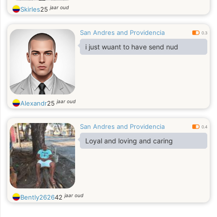
jaar oud
Skirles
25
San Andres and Providencia
0.3
i just wuant to have send nud
jaar oud
Alexandr
25
San Andres and Providencia
0.4
Loyal and loving and caring
jaar oud
Bently2626
42