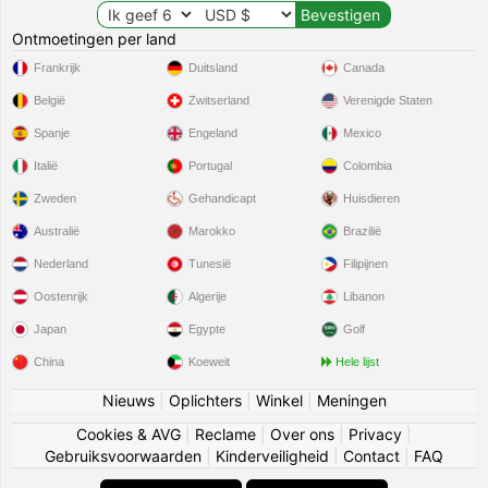
Ontmoetingen per land
Frankrijk
Duitsland
Canada
België
Zwitserland
Verenigde Staten
Spanje
Engeland
Mexico
Italië
Portugal
Colombia
Zweden
Gehandicapt
Huisdieren
Australië
Marokko
Brazilië
Nederland
Tunesië
Filipijnen
Oostenrijk
Algerije
Libanon
Japan
Egypte
Golf
China
Koeweit
Hele lijst
Nieuws
|
Oplichters
|
Winkel
|
Meningen
Cookies & AVG
|
Reclame
|
Over ons
|
Privacy
|
Gebruiksvoorwaarden
|
Kinderveiligheid
|
Contact
|
FAQ