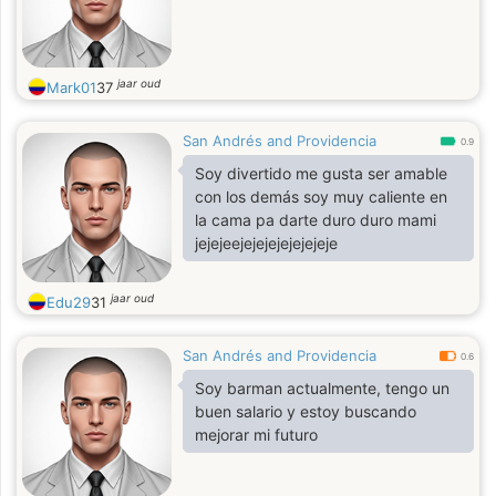
jaar oud
Mark01
37
San Andrés and Providencia
0.9
Soy divertido me gusta ser amable
con los demás soy muy caliente en
la cama pa darte duro duro mami
jejejeejejejejejejejeje
jaar oud
Edu29
31
San Andrés and Providencia
0.6
Soy barman actualmente, tengo un
buen salario y estoy buscando
mejorar mi futuro