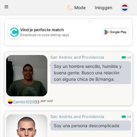
olombia
Citas
Toggle
Mode
Inloggen
navigation
💖
Vind je perfecte match
💖
Download nu onze dating-app!
💕
💕
San Andres and Providencia
0.9
Soy un hombre sencillo, humilde y
buena gente. Busco una relación
con alguna chica de B/manga.
jaar oud
Camilo1029
33
San Andrés and Providencia
0.9
Soy una persona descomplicada