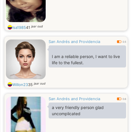
jaar oud
Isa1985
41
San Andrés and Providencia
0.5
I am a reliable person, I want to live
life to the fullest.
jaar oud
Willon23
35
San Andrés and Providencia
0.6
a very friendly person glad
uncomplicated