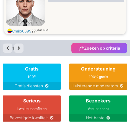
jaar oud
Cmilo0699
27
1
Zoeken op criteria
Gratis
Ondersteuning
%
100
100% gratis
Gratis diensten
Luisterende moderators
Serieus
Bezoekers
kwaliteitsprofielen
Veel bezocht
Bevestigde kwaliteit
Het beste