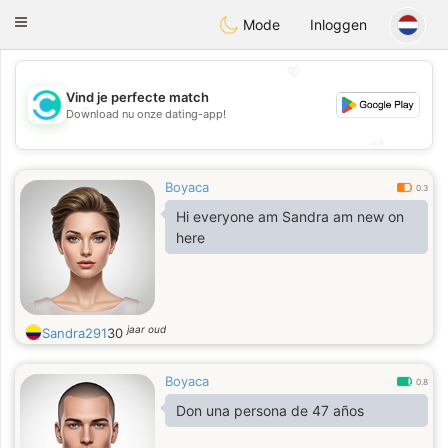
olombia
Citas
Toggle
Mode
Inloggen
navigation
💖
Vind je perfecte match
💖
Download nu onze dating-app!
💕
💕
Boyaca
0.3
Hi everyone am Sandra am new on
here
jaar oud
Sandra291
30
Boyaca
0.8
Don una persona de 47 años