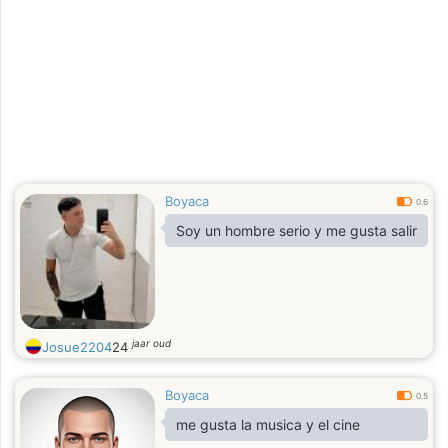
Boyaca
0.6
Soy un hombre serio y me gusta salir
jaar oud
Josue2204
24
Boyaca
0.5
me gusta la musica y el cine