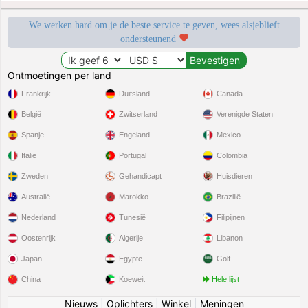
We werken hard om je de beste service te geven, wees alsjeblieft
ondersteunend
Ontmoetingen per land
Frankrijk
Duitsland
Canada
België
Zwitserland
Verenigde Staten
Spanje
Engeland
Mexico
Italië
Portugal
Colombia
Zweden
Gehandicapt
Huisdieren
Australië
Marokko
Brazilië
Nederland
Tunesië
Filipijnen
Oostenrijk
Algerije
Libanon
Japan
Egypte
Golf
China
Koeweit
Hele lijst
Nieuws
|
Oplichters
|
Winkel
|
Meningen