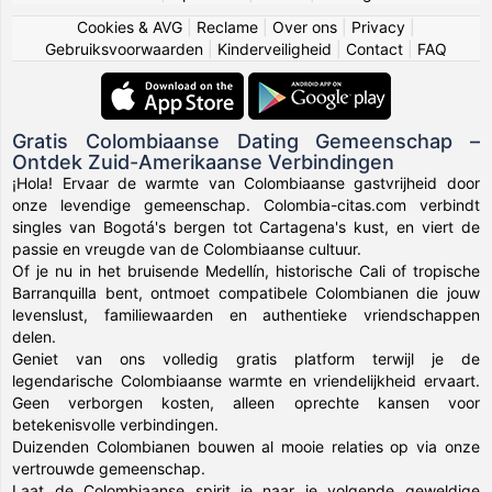
Cookies & AVG
|
Reclame
|
Over ons
|
Privacy
|
Gebruiksvoorwaarden
|
Kinderveiligheid
|
Contact
|
FAQ
Gratis Colombiaanse Dating Gemeenschap –
Ontdek Zuid-Amerikaanse Verbindingen
¡Hola! Ervaar de warmte van Colombiaanse gastvrijheid door
onze levendige gemeenschap. Colombia-citas.com verbindt
singles van Bogotá's bergen tot Cartagena's kust, en viert de
passie en vreugde van de Colombiaanse cultuur.
Of je nu in het bruisende Medellín, historische Cali of tropische
Barranquilla bent, ontmoet compatibele Colombianen die jouw
levenslust, familiewaarden en authentieke vriendschappen
delen.
Geniet van ons volledig gratis platform terwijl je de
legendarische Colombiaanse warmte en vriendelijkheid ervaart.
Geen verborgen kosten, alleen oprechte kansen voor
betekenisvolle verbindingen.
Duizenden Colombianen bouwen al mooie relaties op via onze
vertrouwde gemeenschap.
Laat de Colombiaanse spirit je naar je volgende geweldige