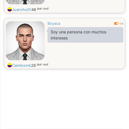
jaar oud
Juancho01
48
Boyaca
0.6
Soy una persona con muchos
intereses
jaar oud
Camilosmk
28