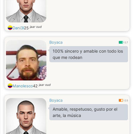
jaar oud
Dani3l
25
Boyaca
0.7
100% sincero y amable con todo los
que me rodean
jaar oud
Manolesco
42
Boyaca
0.5
Amable, respetuoso, gusto por el
arte, la música