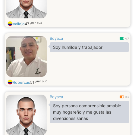
jaar oud
Vallejo
47
Boyaca
0.7
Soy humilde y trabajador
jaar oud
Robercas
51
Boyaca
0.5
Soy persona comprensible,amable
muy hogareño y me gusta las
diversiones sanas