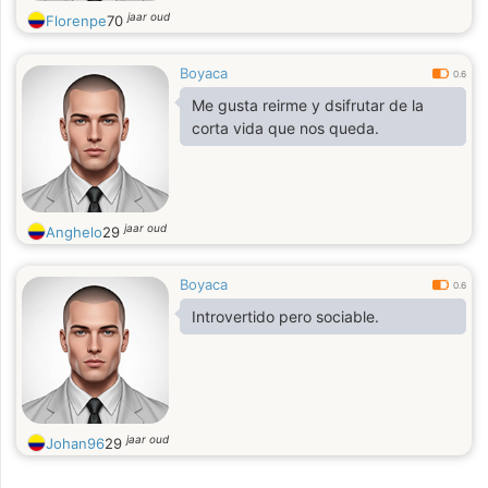
jaar oud
Florenpe
70
Boyaca
0.6
Me gusta reirme y dsifrutar de la
corta vida que nos queda.
jaar oud
Anghelo
29
Boyaca
0.6
Introvertido pero sociable.
jaar oud
Johan96
29