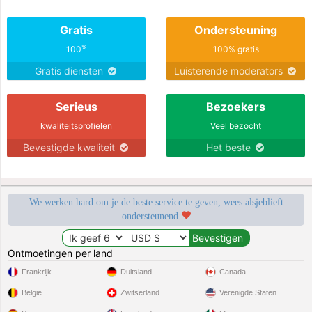
Gratis
Ondersteuning
%
100
100% gratis
Gratis diensten
Luisterende moderators
Serieus
Bezoekers
kwaliteitsprofielen
Veel bezocht
Bevestigde kwaliteit
Het beste
We werken hard om je de beste service te geven, wees alsjeblieft
ondersteunend
Ontmoetingen per land
Frankrijk
Duitsland
Canada
België
Zwitserland
Verenigde Staten