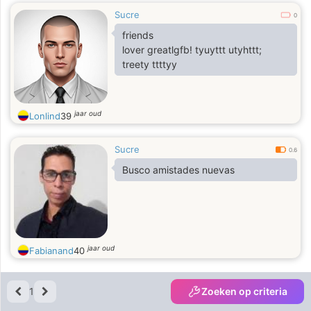
Sucre
0
friends
lover greatlgfb! tyuyttt utyhttt;
treety ttttyy
jaar oud
Lonlind
39
Sucre
0.6
Busco amistades nuevas
jaar oud
Fabianand
40
1
Zoeken op criteria