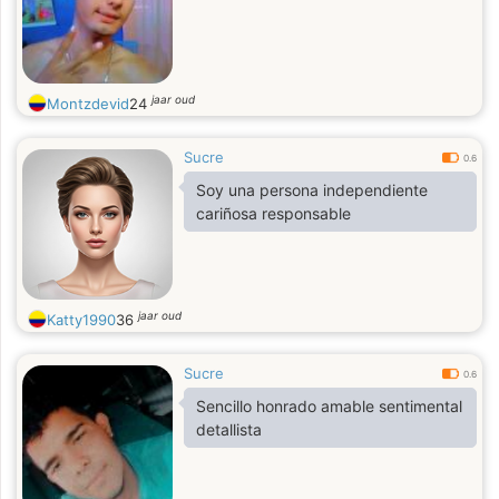
jaar oud
Montzdevid
24
Sucre
0.6
Soy una persona independiente
cariñosa responsable
jaar oud
Katty1990
36
Sucre
0.6
Sencillo honrado amable sentimental
detallista