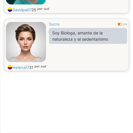
jaar oud
Davidpa07
25
Sucre
0.5
Soy Biologa, amante de la
naturaleza y el sedentarismo
jaar oud
Helena17
31