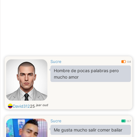
Sucre
0.6
Hombre de pocas palabras pero
mucho amor
jaar oud
David312
25
Sucre
0.7
Me gusta mucho salir comer bailar