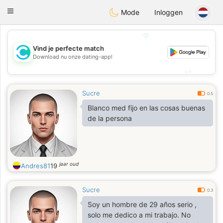
olombia
Citas
Toggle
Mode
Inloggen
navigation
💖
Vind je perfecte match
💖
Download nu onze dating-app!
💕
💕
Sucre
0.5
Blanco med fijo en las cosas buenas
de la persona
jaar oud
Andres81
19
Sucre
0.3
Soy un hombre de 29 años serio ,
solo me dedico a mi trabajo. No