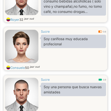
consumo bebidas alcohólicas ( solo
vino y champaña),no fumo, no tomo
café, no consumo drogas
psicoactivas. Solo me dedico a mi
jaar oud
Royer
32
trabajo. Solo salgo de la casa al
trabajo y viceversa. Me gusta
Sucre
escuchar y cantar música
0.6
Soy cariñosa muy educada
profecional
jaar oud
Consuelo
50
Sucre
0.9
Soy una persona que busca nuevas
amistades