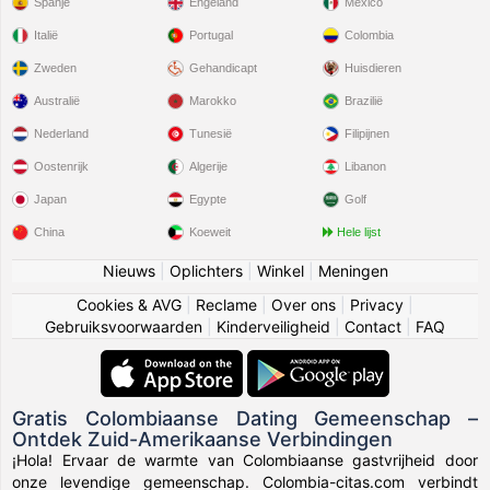
Spanje
Engeland
Mexico
Italië
Portugal
Colombia
Zweden
Gehandicapt
Huisdieren
Australië
Marokko
Brazilië
Nederland
Tunesië
Filipijnen
Oostenrijk
Algerije
Libanon
Japan
Egypte
Golf
China
Koeweit
Hele lijst
Nieuws
|
Oplichters
|
Winkel
|
Meningen
Cookies & AVG
|
Reclame
|
Over ons
|
Privacy
|
Gebruiksvoorwaarden
|
Kinderveiligheid
|
Contact
|
FAQ
Gratis Colombiaanse Dating Gemeenschap –
Ontdek Zuid-Amerikaanse Verbindingen
¡Hola! Ervaar de warmte van Colombiaanse gastvrijheid door
onze levendige gemeenschap. Colombia-citas.com verbindt