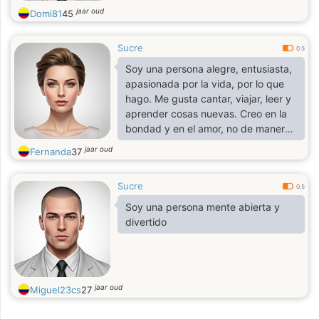
jaar oud
Domi81
45
Sucre
0.5
Soy una persona alegre, entusiasta,
apasionada por la vida, por lo que
hago. Me gusta cantar, viajar, leer y
aprender cosas nuevas. Creo en la
bondad y en el amor, no de manera
romántica y erótica meramente, sino
jaar oud
Fernanda
37
en lo que podemos brindar y
expresar desde cualquiera que sea
Sucre
nuestro rol en la sociedad.
0.5
Soy una persona mente abierta y
divertido
jaar oud
Miguel23cs
27