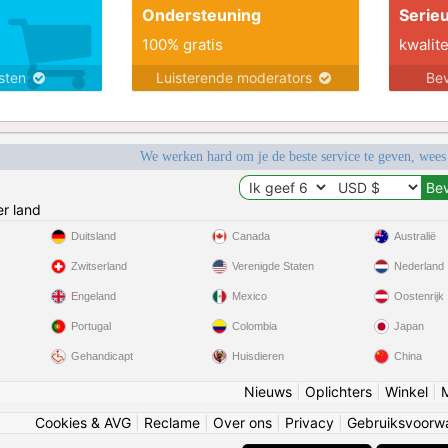
Ondersteuning
Serie
100% gratis
kwalite
nsten
Luisterende moderators
Bev
We werken hard om je de beste service te geven, wees
r land
Duitsland
Canada
Australië
Zwitserland
Verenigde Staten
Nederland
Engeland
Mexico
Oostenrijk
Portugal
Colombia
Japan
Gehandicapt
Huisdieren
China
Nieuws
|
Oplichters
|
Winkel
|
Cookies & AVG
|
Reclame
|
Over ons
|
Privacy
|
Gebruiksvoorw