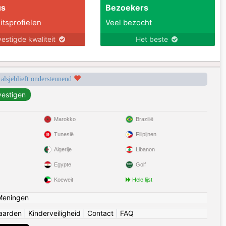
us
Bezoekers
itsprofielen
Veel bezocht
estigde kwaliteit
Het beste
 alsjeblieft ondersteunend
Marokko
Brazilië
Tunesië
Filipijnen
Algerije
Libanon
Egypte
Golf
Koeweit
Hele lijst
Meningen
aarden
|
Kinderveiligheid
|
Contact
|
FAQ