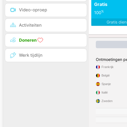
Gratis
Video-oproep
%
100
Gratis die
Activiteiten
Doneren
Werk tijdlijn
Ontmoetingen pe
Frankrijk
België
Spanje
Italië
Zweden