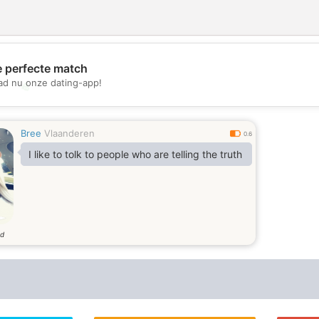
e perfecte match
d nu onze dating-app!
💖
💕
Bree
Vlaanderen
0.6
I like to tolk to people who are telling the truth
ud