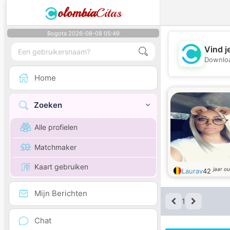
olombia
Citas
Bogota 2026-08-08 05:49
Vind j
Downloa
Home
Zoeken
Alle profielen
Matchmaker
Kaart gebruiken
jaar o
Laurav
42
Mijn Berichten
1
Chat