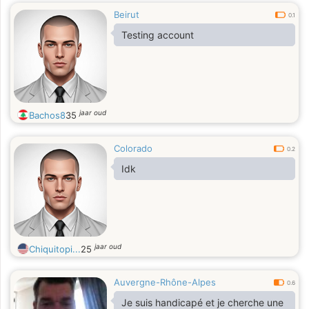
Beirut
0.1
Testing account
jaar oud
Bachos8
35
Colorado
0.2
Idk
jaar oud
Chiquitopi...
25
Auvergne-Rhône-Alpes
0.6
Je suis handicapé et je cherche une