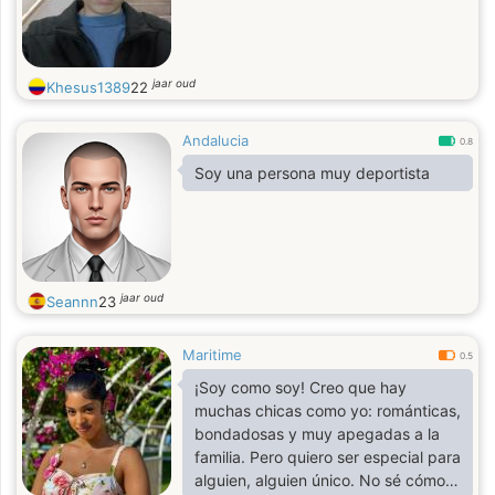
jaar oud
Khesus1389
22
Andalucia
0.8
Soy una persona muy deportista
jaar oud
Seannn
23
Maritime
0.5
¡Soy como soy! Creo que hay
muchas chicas como yo: románticas,
bondadosas y muy apegadas a la
familia. Pero quiero ser especial para
alguien, alguien único. No sé cómo