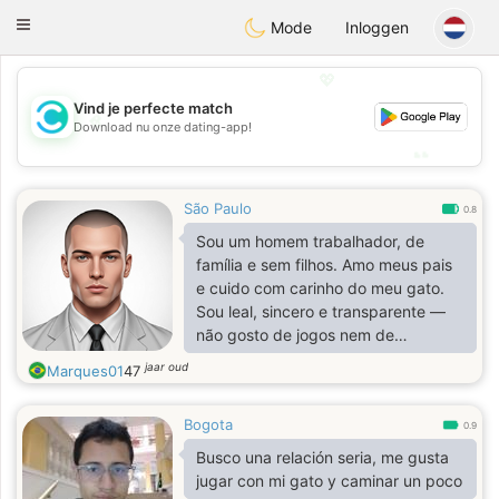
olombia
Citas
Toggle
Mode
Inloggen
navigation
💖
Vind je perfecte match
💖
Download nu onze dating-app!
💕
💕
São Paulo
0.8
Sou um homem trabalhador, de
família e sem filhos. Amo meus pais
e cuido com carinho do meu gato.
Sou leal, sincero e transparente —
não gosto de jogos nem de
mentiras. Valorizo o respeito, a
jaar oud
Marques01
47
confiança e uma vida tranquila, com
os pés no chão e o coração aberto.
Bogota
💙
0.9
Busco una relación seria, me gusta
jugar con mi gato y caminar un poco