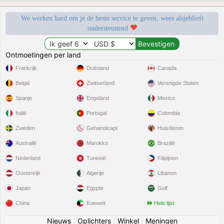
We werken hard om je de beste service te geven, wees alsjeblieft
ondersteunend
Ontmoetingen per land
Frankrijk
Duitsland
Canada
België
Zwitserland
Verenigde Staten
Spanje
Engeland
Mexico
Italië
Portugal
Colombia
Zweden
Gehandicapt
Huisdieren
Australië
Marokko
Brazilië
Nederland
Tunesië
Filipijnen
Oostenrijk
Algerije
Libanon
Japan
Egypte
Golf
China
Koeweit
Hele lijst
Nieuws
|
Oplichters
|
Winkel
|
Meningen