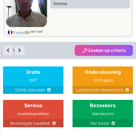
femme
jaar oud
Yvons
59
1
Zoeken op criteria
Gratis
Ondersteuning
%
100
100% gratis
Gratis diensten
Luisterende moderators
Serieus
Bezoekers
kwaliteitsprofielen
Veel bezocht
Bevestigde kwaliteit
Het beste