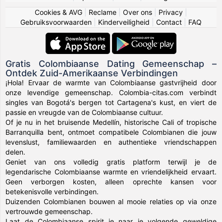
Cookies & AVG
|
Reclame
|
Over ons
|
Privacy
|
Gebruiksvoorwaarden
|
Kinderveiligheid
|
Contact
|
FAQ
Gratis Colombiaanse Dating Gemeenschap –
Ontdek Zuid-Amerikaanse Verbindingen
¡Hola! Ervaar de warmte van Colombiaanse gastvrijheid door
onze levendige gemeenschap. Colombia-citas.com verbindt
singles van Bogotá's bergen tot Cartagena's kust, en viert de
passie en vreugde van de Colombiaanse cultuur.
Of je nu in het bruisende Medellín, historische Cali of tropische
Barranquilla bent, ontmoet compatibele Colombianen die jouw
levenslust, familiewaarden en authentieke vriendschappen
delen.
Geniet van ons volledig gratis platform terwijl je de
legendarische Colombiaanse warmte en vriendelijkheid ervaart.
Geen verborgen kosten, alleen oprechte kansen voor
betekenisvolle verbindingen.
Duizenden Colombianen bouwen al mooie relaties op via onze
vertrouwde gemeenschap.
Laat de Colombiaanse spirit je naar je volgende geweldige