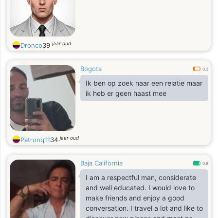
jaar oud
Dronco
39
Bogota
0.2
Ik ben op zoek naar een relatie maar
ik heb er geen haast mee
jaar oud
Patronq11
34
Baja California
0.8
I am a respectful man, considerate
and well educated. I would love to
make friends and enjoy a good
conversation. I travel a lot and like to