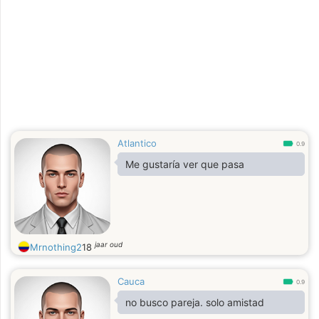
Atlantico
0.9
Me gustaría ver que pasa
jaar oud
Mrnothing2
18
Cauca
0.9
no busco pareja. solo amistad