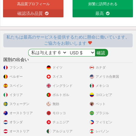
高品質プロフィール
頻繁に訪問される
確認済み品質
最高
私たちは最高のサービスを提供するために懸命に働いています。
ご協力をお願いします
国別の出会い
フランス
ドイツ
カナダ
ベルギー
スイス
アメリカ合衆国
スペイン
イングランド
メキシコ
イタリア
ポルトガル
コロンビア
スウェーデン
無効
ペット
オーストラリア
モロッコ
ブラジル
オランダ
チュニジア
フィリピン
オーストリア
アルジェリア
レバノン