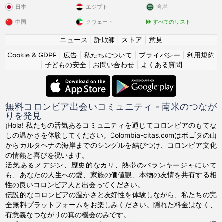
日本
エジプト
湾岸
中国
クウェート
すべてのリスト
ニュース
|
詐欺師
|
ストア
|
意見
Cookie & GDPR
|
広告
|
私たちについて
|
プライバシー
|
利用規約
|
子どもの安全
|
お問い合わせ
|
よくある質問
無料コロンビア出会いコミュニティ - 南米のつなが
りを発見
¡Hola! 私たちの活気あるコミュニティを通じてコロンビアのもてな
しの温かさを体験してください。Colombia-citas.comはボゴタの山
からカルタヘナの海岸までのシングルを結びつけ、コロンビア文化
の情熱と喜びを祝います。
活気あるメデジン、歴史的なカリ、熱帯のバランキージャにいて
も、あなたの人生への愛、家族の価値観、本物の友情を共有する相
性の良いコロンビア人と出会ってください。
伝説的なコロンビアの温かさと友好性を体験しながら、私たちの完
全無料プラットフォームをお楽しみください。隠れた料金はなく、
有意義なつながりの真の機会のみです。