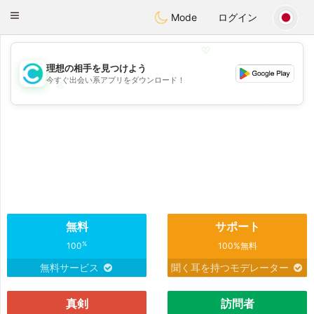
olombia
Citas
Toggle
Mode
ログイン
navigation
💖
理想の相手を見つけよう
今すぐ出会い系アプリをダウンロード！
💖
💕
💕
無料
サポート
%
100
100%無料
無料サービス
聞く耳を持つモデレーター
真剣
訪問者