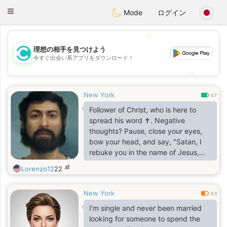
olombia
Citas
Toggle
Mode
ログイン
navigation
💖
理想の相手を見つけよう
💖
今すぐ出会い系アプリをダウンロード！
💕
💕
New York
0.7
Follower of Christ, who is here to
spread his word ✝️. Negative
thoughts? Pause, close your eyes,
bow your head, and say, "Satan, I
rebuke you in the name of Jesus,
Amen." Then, everything will be fine
歳
Lorenzo12
22
:).
New York
0.3
I’m single and never been married
looking for someone to spend the