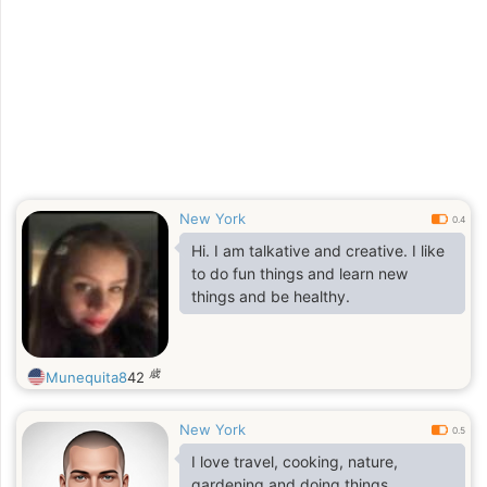
New York
0.4
Hi. I am talkative and creative. I like
to do fun things and learn new
things and be healthy.
歳
Munequita8
42
New York
0.5
I love travel, cooking, nature,
gardening and doing things