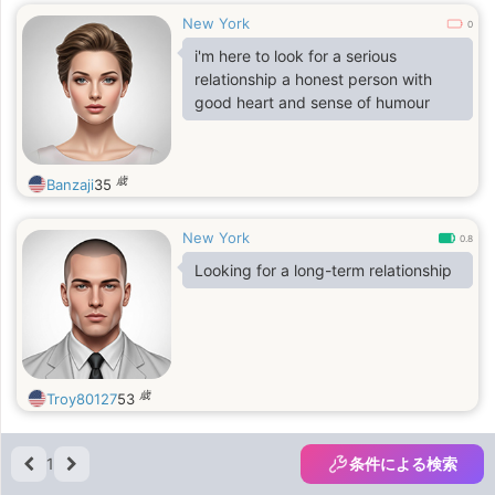
New York
0
i'm here to look for a serious
relationship a honest person with
good heart and sense of humour
歳
Banzaji
35
New York
0.8
Looking for a long-term relationship
歳
Troy80127
53
1
条件による検索