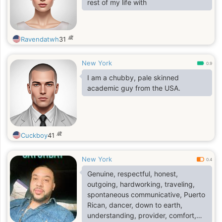
rest of my life with
歳
Ravendatwh
31
New York
0.9
I am a chubby, pale skinned
academic guy from the USA.
歳
Cuckboy
41
New York
0.4
Genuine, respectful, honest,
outgoing, hardworking, traveling,
spontaneous communicative, Puerto
Rican, dancer, down to earth,
understanding, provider, comfort,