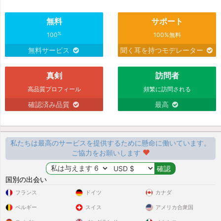
無料
サポート
%
100
100%無料
無料サービス
聞く耳を持つモデレーター
真剣
訪問者
高品質プロフィール
頻繁に訪問される
確認済み品質
最高
私たちは最高のサービスを提供するために懸命に働いています。
ご協力をお願いします
国別の出会い
フランス
ドイツ
カナダ
ベルギー
スイス
アメリカ合衆国