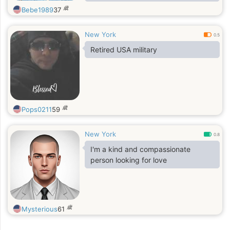
loving, humble, generous,
歳
Bebe1989
37
empathetic, reliable, reasonable
New York
0.5
Retired USA military
歳
Pops0211
59
New York
0.8
I'm a kind and compassionate
person looking for love
歳
Mysterious
61