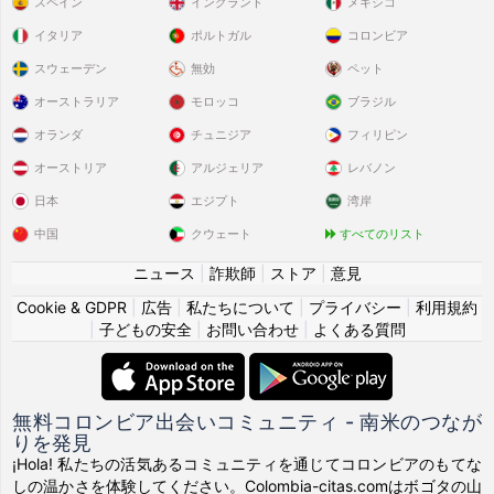
スペイン
イングランド
メキシコ
イタリア
ポルトガル
コロンビア
スウェーデン
無効
ペット
オーストラリア
モロッコ
ブラジル
オランダ
チュニジア
フィリピン
オーストリア
アルジェリア
レバノン
日本
エジプト
湾岸
中国
クウェート
すべてのリスト
ニュース
|
詐欺師
|
ストア
|
意見
Cookie & GDPR
|
広告
|
私たちについて
|
プライバシー
|
利用規約
|
子どもの安全
|
お問い合わせ
|
よくある質問
無料コロンビア出会いコミュニティ - 南米のつなが
りを発見
¡Hola! 私たちの活気あるコミュニティを通じてコロンビアのもてな
しの温かさを体験してください。Colombia-citas.comはボゴタの山