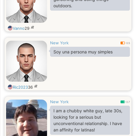
outdoors.
歳
Vanno
29
New York
0.5
Soy una persona muy simples
歳
Ric2023
36
New York
0.7
I am a chubby white guy, late 30s,
looking for a serious but
unconventional relationship. I have
an affinity for latinas!