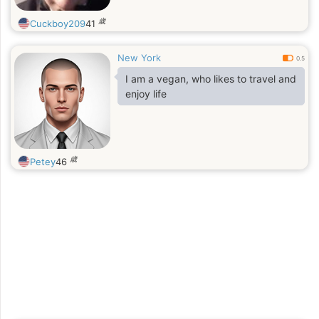
歳
Cuckboy209
41
New York
0.5
I am a vegan, who likes to travel and
enjoy life
歳
Petey
46