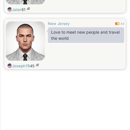
歳
Jster
61
New Jersey
0.5
Love to meet new people and travel
the world
歳
Joseph78
45