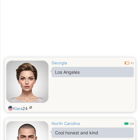
Georgia
0.1
Los Angeles
歳
Kiara
24
North Carolina
0.9
Cool honest and kind