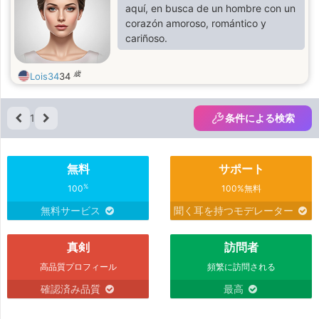
aquí, en busca de un hombre con un
corazón amoroso, romántico y
cariñoso.
歳
Lois34
34
1
条件による検索
無料
サポート
%
100
100%無料
無料サービス
聞く耳を持つモデレーター
真剣
訪問者
高品質プロフィール
頻繁に訪問される
確認済み品質
最高