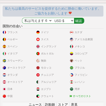
私たちは最高のサービスを提供するために懸命に働いています。
ご協力をお願いします
国別の出会い
フランス
ドイツ
カナダ
ベルギー
スイス
アメリカ合衆国
スペイン
イングランド
メキシコ
イタリア
ポルトガル
コロンビア
スウェーデン
無効
ペット
オーストラリア
モロッコ
ブラジル
オランダ
チュニジア
フィリピン
オーストリア
アルジェリア
レバノン
日本
エジプト
湾岸
中国
クウェート
すべてのリスト
ニュース
|
詐欺師
|
ストア
|
意見