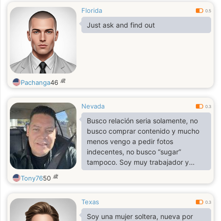
Florida
0.5
Just ask and find out
歳
Pachanga
46
Nevada
0.3
Busco relación seria solamente, no
busco comprar contenido y mucho
menos vengo a pedir fotos
indecentes, no busco “sugar”
tampoco. Soy muy trabajador y
tranquilo.
歳
Tony76
50
Texas
0.3
Soy una mujer soltera, nueva por