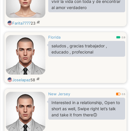
vivir la vida con toda y de encontrar
al amor verdadero
歳
Farita7777
23
Florida
0.9
saludos , gracias trabajador ,
educado , profecional
歳
Joselapaz
58
New Jersey
0.5
Interested in a relationship, Open to
short as well, Swipe right let’s talk
and take it from there🙃