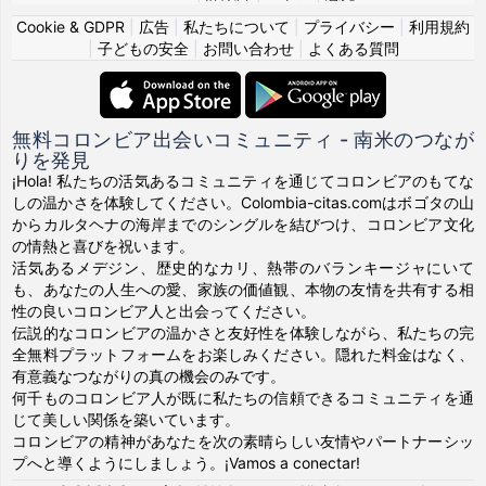
Cookie & GDPR
|
広告
|
私たちについて
|
プライバシー
|
利用規約
|
子どもの安全
|
お問い合わせ
|
よくある質問
無料コロンビア出会いコミュニティ - 南米のつなが
りを発見
¡Hola! 私たちの活気あるコミュニティを通じてコロンビアのもてな
しの温かさを体験してください。Colombia-citas.comはボゴタの山
からカルタヘナの海岸までのシングルを結びつけ、コロンビア文化
の情熱と喜びを祝います。
活気あるメデジン、歴史的なカリ、熱帯のバランキージャにいて
も、あなたの人生への愛、家族の価値観、本物の友情を共有する相
性の良いコロンビア人と出会ってください。
伝説的なコロンビアの温かさと友好性を体験しながら、私たちの完
全無料プラットフォームをお楽しみください。隠れた料金はなく、
有意義なつながりの真の機会のみです。
何千ものコロンビア人が既に私たちの信頼できるコミュニティを通
じて美しい関係を築いています。
コロンビアの精神があなたを次の素晴らしい友情やパートナーシッ
プへと導くようにしましょう。¡Vamos a conectar!