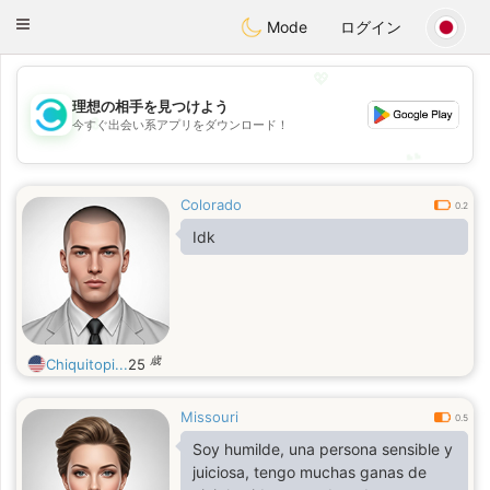
olombia
Citas
Toggle
Mode
ログイン
navigation
💖
理想の相手を見つけよう
💖
今すぐ出会い系アプリをダウンロード！
💕
💕
Colorado
0.2
Idk
歳
Chiquitopi...
25
Missouri
0.5
Soy humilde, una persona sensible y
juiciosa, tengo muchas ganas de