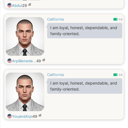
歳
Abdul
29
California
0.8
I am loyal, honest, dependable, and
family-oriented.
歳
ArpiBenede...
49
California
0.8
I am loyal, honest, dependable, and
family-oriented.
歳
YouandArpi
49