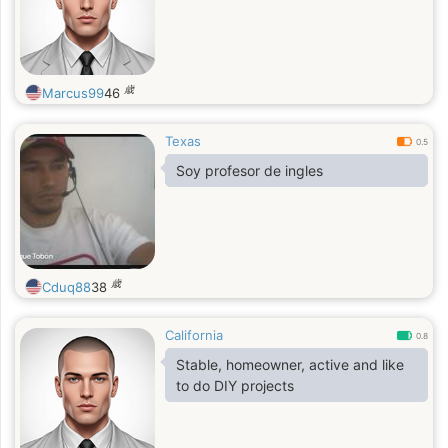
歳
Marcus99
46
Texas
0.5
Soy profesor de ingles
歳
Cduq88
38
California
0.8
Stable, homeowner, active and like
to do DIY projects