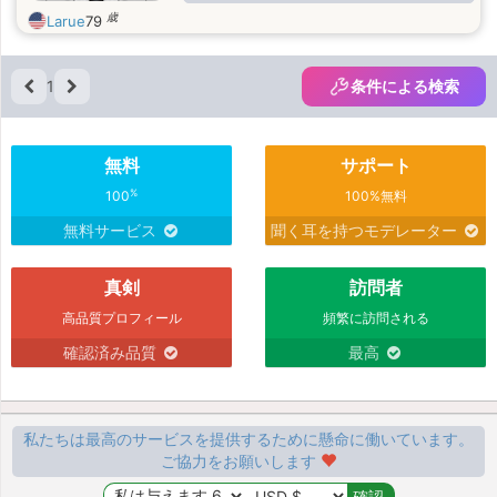
Columbia, maybe once or twice a
歳
Larue
79
year.
1
条件による検索
無料
サポート
%
100
100%無料
無料サービス
聞く耳を持つモデレーター
真剣
訪問者
高品質プロフィール
頻繁に訪問される
確認済み品質
最高
私たちは最高のサービスを提供するために懸命に働いています。
ご協力をお願いします