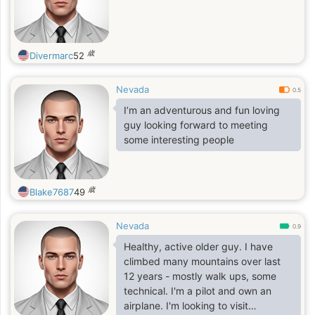
歳
Divermarc
52
Nevada
0.5
I’m an adventurous and fun loving
guy looking forward to meeting
some interesting people
歳
Blake7687
49
Nevada
0.9
Healthy, active older guy. I have
climbed many mountains over last
12 years - mostly walk ups, some
technical. I'm a pilot and own an
airplane. I'm looking to visit