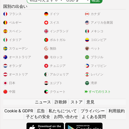
国別の出会い
フランス
ドイツ
カナダ
ベルギー
スイス
アメリカ合衆国
スペイン
イングランド
メキシコ
イタリア
ポルトガル
コロンビア
スウェーデン
無効
ペット
オーストラリア
モロッコ
ブラジル
オランダ
チュニジア
フィリピン
オーストリア
アルジェリア
レバノン
日本
エジプト
湾岸
中国
クウェート
すべてのリスト
ニュース
|
詐欺師
|
ストア
|
意見
Cookie & GDPR
|
広告
|
私たちについて
|
プライバシー
|
利用規約
|
子どもの安全
|
お問い合わせ
|
よくある質問