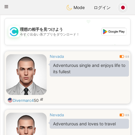
olombia
Citas
Toggle
Mode
ログイン
navigation
💖
理想の相手を見つけよう
今すぐ出会い系アプリをダウンロード！
💖
💕
💕
Nevada
0.5
Adventurous single and enjoys life to
its fullest
歳
Divermarc4
50
Nevada
0.5
Adventurous and loves to travel