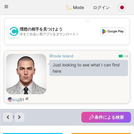
olombia
Citas
Toggle
Mode
ログイン
navigation
💖
理想の相手を見つけよう
今すぐ出会い系アプリをダウンロード！
💖
💕
💕
Rhode Island
0.8
Just looking to see what I can find
here
歳
Icujj
51
1
条件による検索