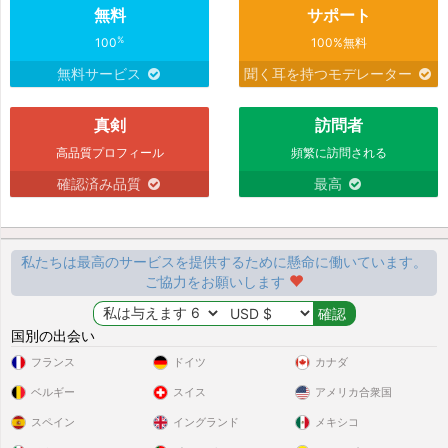
無料
サポート
%
100
100%無料
無料サービス
聞く耳を持つモデレーター
真剣
訪問者
高品質プロフィール
頻繁に訪問される
確認済み品質
最高
私たちは最高のサービスを提供するために懸命に働いています。
ご協力をお願いします
国別の出会い
フランス
ドイツ
カナダ
ベルギー
スイス
アメリカ合衆国
スペイン
イングランド
メキシコ