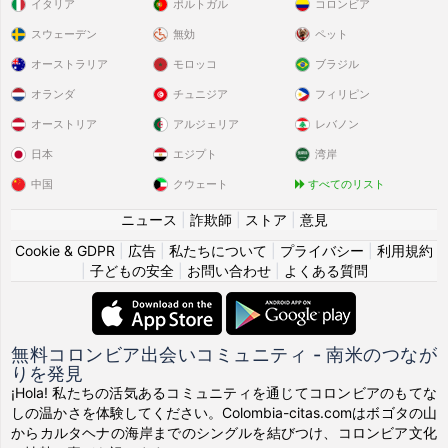
イタリア
ポルトガル
コロンビア
スウェーデン
無効
ペット
オーストラリア
モロッコ
ブラジル
オランダ
チュニジア
フィリピン
オーストリア
アルジェリア
レバノン
日本
エジプト
湾岸
中国
クウェート
すべてのリスト
ニュース
|
詐欺師
|
ストア
|
意見
Cookie & GDPR
|
広告
|
私たちについて
|
プライバシー
|
利用規約
|
子どもの安全
|
お問い合わせ
|
よくある質問
無料コロンビア出会いコミュニティ - 南米のつなが
りを発見
¡Hola! 私たちの活気あるコミュニティを通じてコロンビアのもてな
しの温かさを体験してください。Colombia-citas.comはボゴタの山
からカルタヘナの海岸までのシングルを結びつけ、コロンビア文化