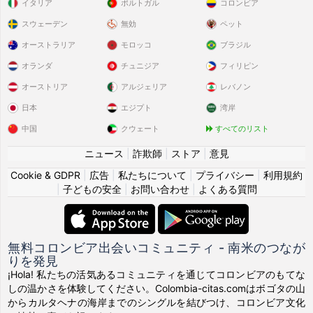
イタリア
ポルトガル
コロンビア
スウェーデン
無効
ペット
オーストラリア
モロッコ
ブラジル
オランダ
チュニジア
フィリピン
オーストリア
アルジェリア
レバノン
日本
エジプト
湾岸
中国
クウェート
すべてのリスト
ニュース
|
詐欺師
|
ストア
|
意見
Cookie & GDPR
|
広告
|
私たちについて
|
プライバシー
|
利用規約
|
子どもの安全
|
お問い合わせ
|
よくある質問
無料コロンビア出会いコミュニティ - 南米のつなが
りを発見
¡Hola! 私たちの活気あるコミュニティを通じてコロンビアのもてな
しの温かさを体験してください。Colombia-citas.comはボゴタの山
からカルタヘナの海岸までのシングルを結びつけ、コロンビア文化