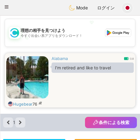
olombia
Citas
Toggle
Mode
ログイン
navigation
💖
理想の相手を見つけよう
今すぐ出会い系アプリをダウンロード！
💖
💕
💕
Alabama
0.8
I'm retired and like to travel
歳
Hugebear
76
1
条件による検索