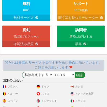
無料
サポート
%
100
100%無料
無料サービス
聞く耳を持つモデレーター
真剣
訪問者
高品質プロフィール
頻繁に訪問される
確認済み品質
最高
私たちは最高のサービスを提供するために懸命に働いています。
ご協力をお願いします
国別の出会い
フランス
ドイツ
カナダ
ベルギー
スイス
アメリカ合衆国
スペイン
イングランド
メキシコ