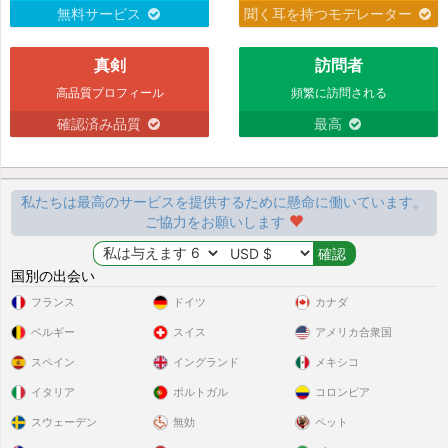
無料サービス
聞く耳を持つモデレーター
真剣
訪問者
高品質プロフィール
頻繁に訪問される
確認済み品質
最高
私たちは最高のサービスを提供するために懸命に働いています。
ご協力をお願いします
国別の出会い
フランス
ドイツ
カナダ
ベルギー
スイス
アメリカ合衆国
スペイン
イングランド
メキシコ
イタリア
ポルトガル
コロンビア
スウェーデン
無効
ペット