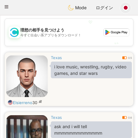
olombia
Citas
Toggle
Mode
ログイン
navigation
💖
理想の相手を見つけよう
💖
今すぐ出会い系アプリをダウンロード！
💕
💕
Texas
0.5
i love music, wrestling, rugby, video
games, and star wars
歳
Elsierreno
30
Texas
0.6
ask and i will tell
mmmmmmmmmmmmm