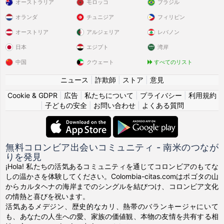
オーストラリア
モロッコ
ブラジル
オランダ
チュニジア
フィリピン
オーストリア
アルジェリア
レバノン
日本
エジプト
湾岸
中国
クウェート
すべてのリスト
ニュース
|
詐欺師
|
ストア
|
意見
Cookie & GDPR
|
広告
|
私たちについて
|
プライバシー
|
利用規約
|
子どもの安全
|
お問い合わせ
|
よくある質問
無料コロンビア出会いコミュニティ - 南米のつなが
りを発見
¡Hola! 私たちの活気あるコミュニティを通じてコロンビアのもてな
しの温かさを体験してください。Colombia-citas.comはボゴタの山
からカルタヘナの海岸までのシングルを結びつけ、コロンビア文化
の情熱と喜びを祝います。
活気あるメデジン、歴史的なカリ、熱帯のバランキージャにいて
も、あなたの人生への愛、家族の価値観、本物の友情を共有する相