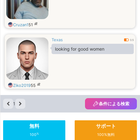
歳
Cruzan1
51
Texas
0.5
looking for good women
歳
Ziko2019
55
1
条件による検索
無料
サポート
%
100
100%無料