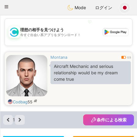
olombia
Citas
Toggle
Mode
ログイン
navigation
💖
理想の相手を見つけよう
今すぐ出会い系アプリをダウンロード！
💖
💕
💕
Montana
0.5
Aircraft Mechanic and serious
relationship would be my dream
come true
歳
Codbag
55
1
条件による検索