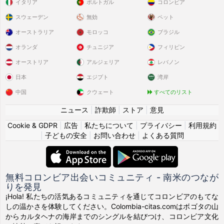
イタリア
ポルトガル
コロンビア
スウェーデン
無効
ペット
オーストラリア
モロッコ
ブラジル
オランダ
チュニジア
フィリピン
オーストリア
アルジェリア
レバノン
日本
エジプト
湾岸
中国
クウェート
すべてのリスト
ニュース
|
詐欺師
|
ストア
|
意見
Cookie & GDPR
|
広告
|
私たちについて
|
プライバシー
|
利用規約
|
子どもの安全
|
お問い合わせ
|
よくある質問
無料コロンビア出会いコミュニティ - 南米のつなが
りを発見
¡Hola! 私たちの活気あるコミュニティを通じてコロンビアのもてな
しの温かさを体験してください。Colombia-citas.comはボゴタの山
からカルタヘナの海岸までのシングルを結びつけ、コロンビア文化