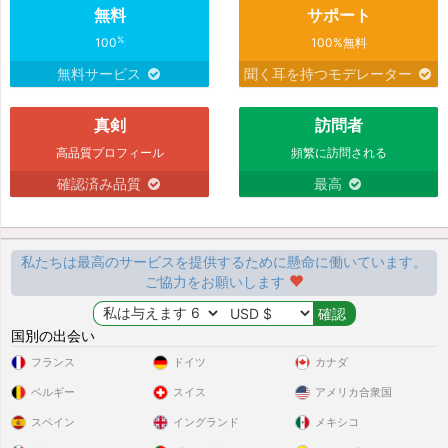
無料
サポート
%
100
100%無料
無料サービス
聞く耳を持つモデレーター
真剣
訪問者
高品質プロフィール
頻繁に訪問される
確認済み品質
最高
私たちは最高のサービスを提供するために懸命に働いています。
ご協力をお願いします
国別の出会い
フランス
ドイツ
カナダ
ベルギー
スイス
アメリカ合衆国
スペイン
イングランド
メキシコ