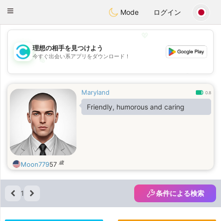
olombia
Citas
Toggle
Mode
ログイン
navigation
💖
理想の相手を見つけよう
今すぐ出会い系アプリをダウンロード！
💖
💕
💕
Maryland
0.8
Friendly, humorous and caring
歳
Moon779
57
1
条件による検索