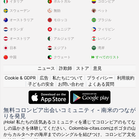
イタリア
ポルトガル
コロンビア
スウェーデン
無効
ペット
オーストラリア
モロッコ
ブラジル
オランダ
チュニジア
フィリピン
オーストリア
アルジェリア
レバノン
日本
エジプト
湾岸
中国
クウェート
すべてのリスト
ニュース
|
詐欺師
|
ストア
|
意見
Cookie & GDPR
|
広告
|
私たちについて
|
プライバシー
|
利用規約
|
子どもの安全
|
お問い合わせ
|
よくある質問
無料コロンビア出会いコミュニティ - 南米のつなが
りを発見
¡Hola! 私たちの活気あるコミュニティを通じてコロンビアのもてな
しの温かさを体験してください。Colombia-citas.comはボゴタの山
からカルタヘナの海岸までのシングルを結びつけ、コロンビア文化