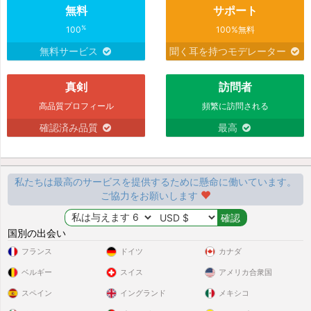
無料
サポート
%
100
100%無料
無料サービス
聞く耳を持つモデレーター
真剣
訪問者
高品質プロフィール
頻繁に訪問される
確認済み品質
最高
私たちは最高のサービスを提供するために懸命に働いています。
ご協力をお願いします
国別の出会い
フランス
ドイツ
カナダ
ベルギー
スイス
アメリカ合衆国
スペイン
イングランド
メキシコ