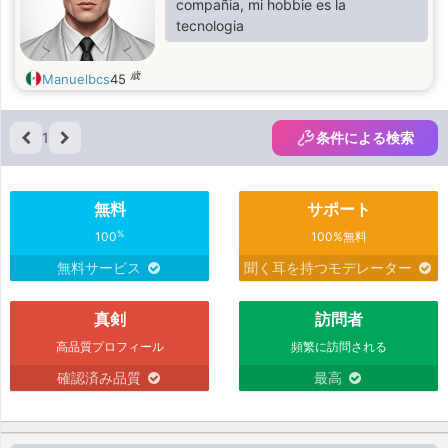
compañia, mi hobbie es la
tecnologia
歳
Manuelbcs
45
1
条件による検索
無料
サポート
%
100
100%無料
無料サービス
聞く耳を持つモデレーター
真剣
訪問者
高品質プロフィール
頻繁に訪問される
確認済み品質
最高