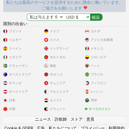
私たちは最高のサービスを提供するために懸命に働いています。
ご協力をお願いします
国別の出会い
フランス
ドイツ
カナダ
ベルギー
スイス
アメリカ合衆国
スペイン
イングランド
メキシコ
イタリア
ポルトガル
コロンビア
スウェーデン
無効
ペット
オーストラリア
モロッコ
ブラジル
オランダ
チュニジア
フィリピン
オーストリア
アルジェリア
レバノン
日本
エジプト
湾岸
中国
クウェート
すべてのリスト
ニュース
|
詐欺師
|
ストア
|
意見
Cookie & GDPR
|
広告
|
私たちについて
|
プライバシー
|
利用規約