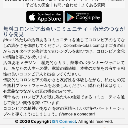
|
子どもの安全
|
お問い合わせ
|
よくある質問
無料コロンビア出会いコミュニティ - 南米のつなが
りを発見
¡Hola! 私たちの活気あるコミュニティを通じてコロンビアのもてな
しの温かさを体験してください。Colombia-citas.comはボゴタの山
からカルタヘナの海岸までのシングルを結びつけ、コロンビア文化
の情熱と喜びを祝います。
活気あるメデジン、歴史的なカリ、熱帯のバランキージャにいて
も、あなたの人生への愛、家族の価値観、本物の友情を共有する相
性の良いコロンビア人と出会ってください。
伝説的なコロンビアの温かさと友好性を体験しながら、私たちの完
全無料プラットフォームをお楽しみください。隠れた料金はなく、
有意義なつながりの真の機会のみです。
何千ものコロンビア人が既に私たちの信頼できるコミュニティを通
じて美しい関係を築いています。
コロンビアの精神があなたを次の素晴らしい友情やパートナーシッ
プへと導くようにしましょう。¡Vamos a conectar!
© 2026 Copyright
ISN Connect
.
All rights reserved.