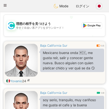
olombia
Citas
Toggle
Mode
ログイン
navigation
💖
理想の相手を見つけよう
今すぐ出会い系アプリをダウンロード！
💖
💕
💕
Baja California Sur
0.5
Mexicano buena onda 🇲🇽, me
gusta reír, salir y conocer gente
nueva. Busco alguien con quien
platicar chido y ver qué se da 😏
歳
Yovanio
24
Baja California Sur
0.9
soy serio, tranquilo, muy cariñoso
me gusta el cafe y la buena