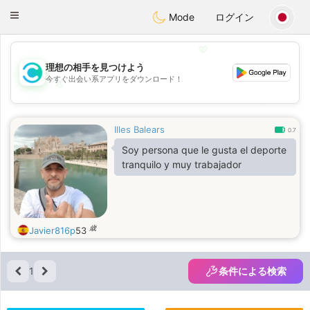
olombia
Citas
Toggle
Mode
ログイン
navigation
💖
理想の相手を見つけよう
今すぐ出会い系アプリをダウンロード！
💖
💕
💕
Illes Balears
0.7
Soy persona que le gusta el deporte
tranquilo y muy trabajador
歳
Javier816p
53
1
条件による検索