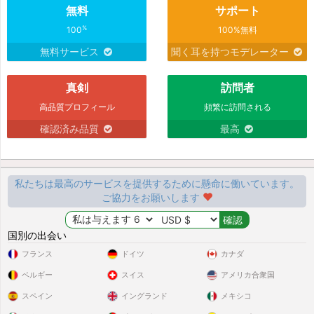
無料
サポート
%
100
100%無料
無料サービス
聞く耳を持つモデレーター
真剣
訪問者
高品質プロフィール
頻繁に訪問される
確認済み品質
最高
私たちは最高のサービスを提供するために懸命に働いています。
ご協力をお願いします
国別の出会い
フランス
ドイツ
カナダ
ベルギー
スイス
アメリカ合衆国
スペイン
イングランド
メキシコ