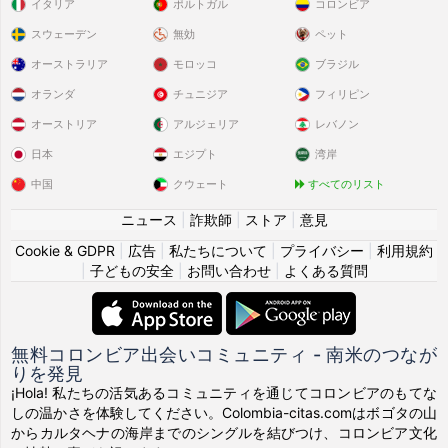
イタリア
ポルトガル
コロンビア
スウェーデン
無効
ペット
オーストラリア
モロッコ
ブラジル
オランダ
チュニジア
フィリピン
オーストリア
アルジェリア
レバノン
日本
エジプト
湾岸
中国
クウェート
すべてのリスト
ニュース
|
詐欺師
|
ストア
|
意見
Cookie & GDPR
|
広告
|
私たちについて
|
プライバシー
|
利用規約
|
子どもの安全
|
お問い合わせ
|
よくある質問
無料コロンビア出会いコミュニティ - 南米のつなが
りを発見
¡Hola! 私たちの活気あるコミュニティを通じてコロンビアのもてな
しの温かさを体験してください。Colombia-citas.comはボゴタの山
からカルタヘナの海岸までのシングルを結びつけ、コロンビア文化