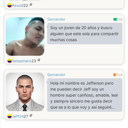
歳
Pesolll
22
Santander
0.8
Soy un joven de 20 años y busco
alguien que este sola para compartir
muchas cosas
歳
Sebastians
23
Santander
0.5
Hola mi nombre es Jefferson pero
me pueden decir Jeff soy un
hombre super cariñoso, amable, leal
y siempre sincero me gusta decir
que se a lo que voy y así seguiré
espero que me conozcan mejor ????
歳
Jeff24
27
☺️