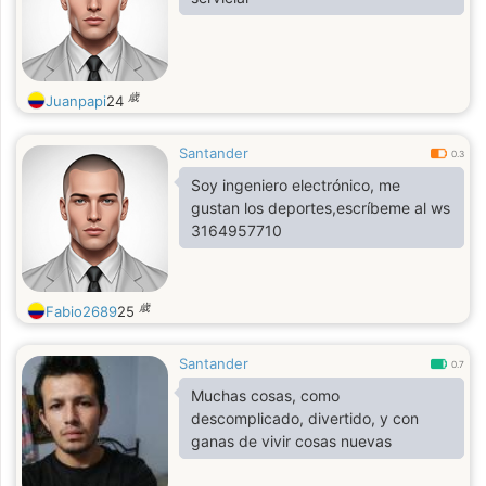
歳
Juanpapi
24
Santander
0.3
Soy ingeniero electrónico, me
gustan los deportes,escríbeme al ws
3164957710
歳
Fabio2689
25
Santander
0.7
Muchas cosas, como
descomplicado, divertido, y con
ganas de vivir cosas nuevas