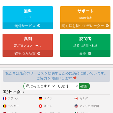
無料
サポート
%
100
100%無料
無料サービス
聞く耳を持つモデレーター
真剣
訪問者
高品質プロフィール
頻繁に訪問される
確認済み品質
最高
私たちは最高のサービスを提供するために懸命に働いています。
ご協力をお願いします
国別の出会い
フランス
ドイツ
カナダ
ベルギー
スイス
アメリカ合衆国