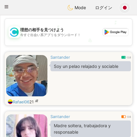
olombia
Citas
Toggle
Mode
ログイン
navigation
💕
💕
理想の相手を見つけよう
今すぐ出会い系アプリをダウンロード！
💖
💖
Santander
0.8
Soy un pelao relajado y sociable
歳
Rafael06
21
Santander
0.6
Madre soltera, trabajadora y
responsable