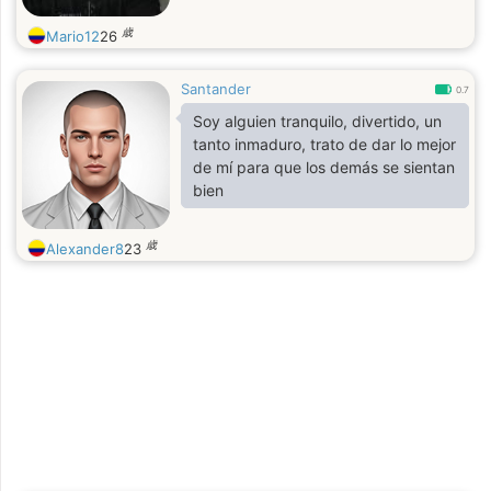
歳
Mario12
26
Santander
0.7
Soy alguien tranquilo, divertido, un
tanto inmaduro, trato de dar lo mejor
de mí para que los demás se sientan
bien
歳
Alexander8
23