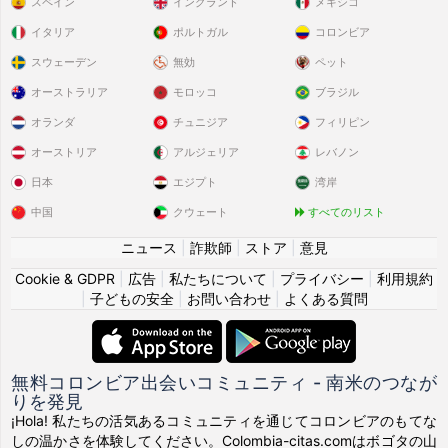
スペイン
イングランド
メキシコ
イタリア
ポルトガル
コロンビア
スウェーデン
無効
ペット
オーストラリア
モロッコ
ブラジル
オランダ
チュニジア
フィリピン
オーストリア
アルジェリア
レバノン
日本
エジプト
湾岸
中国
クウェート
すべてのリスト
ニュース
|
詐欺師
|
ストア
|
意見
Cookie & GDPR
|
広告
|
私たちについて
|
プライバシー
|
利用規約
|
子どもの安全
|
お問い合わせ
|
よくある質問
無料コロンビア出会いコミュニティ - 南米のつなが
りを発見
¡Hola! 私たちの活気あるコミュニティを通じてコロンビアのもてな
しの温かさを体験してください。Colombia-citas.comはボゴタの山