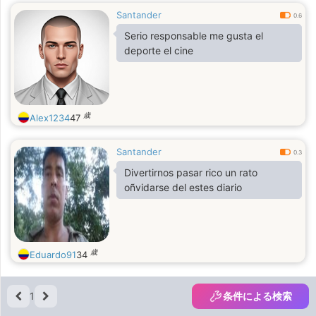
Santander
0.6
Serio responsable me gusta el
deporte el cine
歳
Alex1234
47
Santander
0.3
Divertirnos pasar rico un rato
oñvidarse del estes diario
歳
Eduardo91
34
1
条件による検索