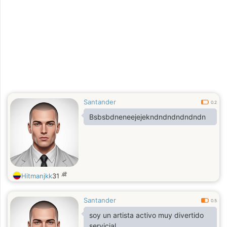
Santander
0.2
Bsbsbdneneejejekndndndndndndn
歳
Hitmanjkk
31
Santander
0.5
soy un artista activo muy divertido
servicial