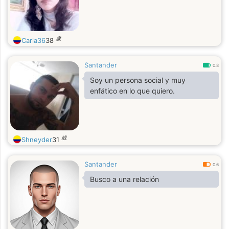
歳
Carla36
38
Santander
0.8
Soy un persona social y muy
enfático en lo que quiero.
歳
Shneyder
31
Santander
0.6
Busco a una relación