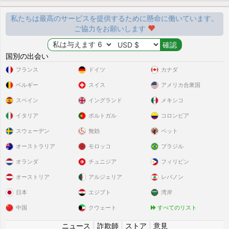
私たちは最高のサービスを提供するために懸命に働いています。
ご協力をお願いします
国別の出会い
フランス
ドイツ
カナダ
ベルギー
スイス
アメリカ合衆国
スペイン
イングランド
メキシコ
イタリア
ポルトガル
コロンビア
スウェーデン
無効
ペット
オーストラリア
モロッコ
ブラジル
オランダ
チュニジア
フィリピン
オーストリア
アルジェリア
レバノン
日本
エジプト
湾岸
中国
クウェート
すべてのリスト
ニュース
|
詐欺師
|
ストア
|
意見