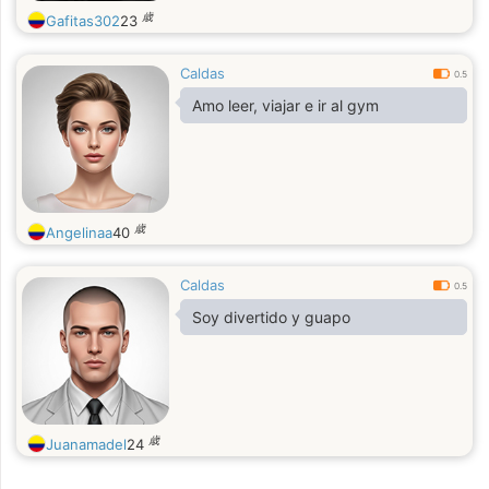
歳
Gafitas302
23
Caldas
0.5
Amo leer, viajar e ir al gym
歳
Angelinaa
40
Caldas
0.5
Soy divertido y guapo
歳
Juanamadel
24