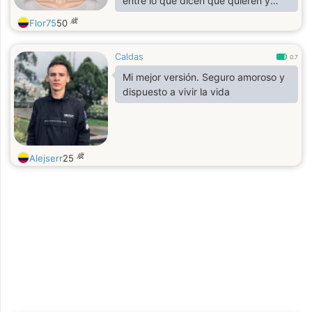
entre lo que dicen que quieren y
hacen. Por mi parte sòlo puedo
歳
Flor75
50
ofrecer lealtd, honestidad y afecto
genuino. Fisicamente promedio, no
Caldas
soy ni la barbie, ni la gordibuena.
0.7
Mi mejor versión. Seguro amoroso y
dispuesto a vivir la vida
歳
Alejserr
25