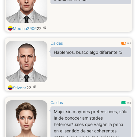
歳
Medina2906
22
Caldas
0.5
Hablemos, busco algo diferente :3
歳
Stivenr
22
Caldas
0.8
Mujer sin mayores pretensiones, sòlo
la de conocer amistades
heterose*uales que valgan la pena
en el sentido de ser coherentes