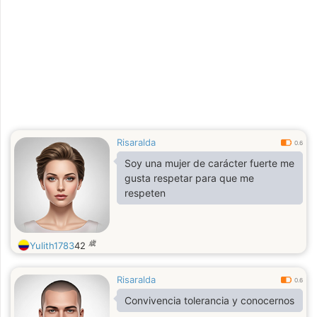
Risaralda
0.6
Soy una mujer de carácter fuerte me
gusta respetar para que me
respeten
歳
Yulith1783
42
Risaralda
0.6
Convivencia tolerancia y conocernos