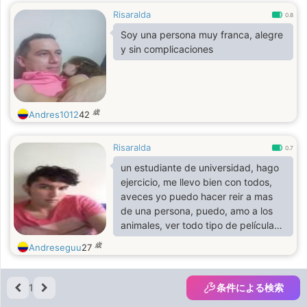
Risaralda
0.8
Soy una persona muy franca, alegre
y sin complicaciones
歳
Andres1012
42
Risaralda
0.7
un estudiante de universidad, hago
ejercicio, me llevo bien con todos,
aveces yo puedo hacer reir a mas
de una persona, puedo, amo a los
animales, ver todo tipo de películas,
etc. así si y me gusta la tranquilidad
歳
Andreseguu
27
tambien osea el silencio para así
estar mas relajado
1
条件による検索