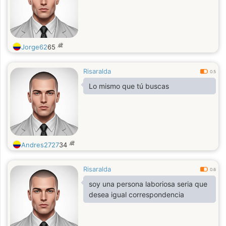
歳
Jorge62
65
Risaralda
0.5
Lo mismo que tú buscas
歳
Andres2727
34
Risaralda
0.6
soy una persona laboriosa seria que
desea igual correspondencia