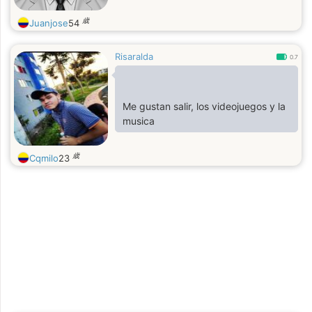
歳
Juanjose
54
Risaralda
0.7
Me gustan salir, los videojuegos y la
musica
歳
Cqmilo
23