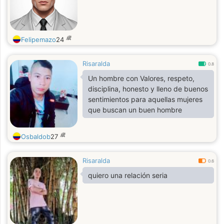
歳
Felipemazo
24
Risaralda
0.8
Un hombre con Valores, respeto,
disciplina, honesto y lleno de buenos
sentimientos para aquellas mujeres
que buscan un buen hombre
歳
Osbaldob
27
Risaralda
0.6
quiero una relación seria