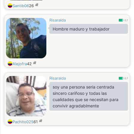
歳
Santib06
26
Risaralda
0.7
Hombre maduro y trabajador
歳
Alejofra
42
Risaralda
0.7
soy una persona seria centrada
sincero cariñoso y todas las
cualidades que se necesitan para
convivir agradablmente
歳
Pachito025
61