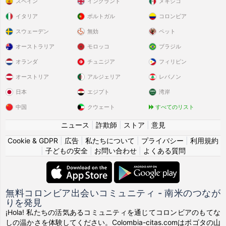
スペイン
イングランド
メキシコ
イタリア
ポルトガル
コロンビア
スウェーデン
無効
ペット
オーストラリア
モロッコ
ブラジル
オランダ
チュニジア
フィリピン
オーストリア
アルジェリア
レバノン
日本
エジプト
湾岸
中国
クウェート
すべてのリスト
ニュース
|
詐欺師
|
ストア
|
意見
Cookie & GDPR
|
広告
|
私たちについて
|
プライバシー
|
利用規約
|
子どもの安全
|
お問い合わせ
|
よくある質問
無料コロンビア出会いコミュニティ - 南米のつなが
りを発見
¡Hola! 私たちの活気あるコミュニティを通じてコロンビアのもてな
しの温かさを体験してください。Colombia-citas.comはボゴタの山