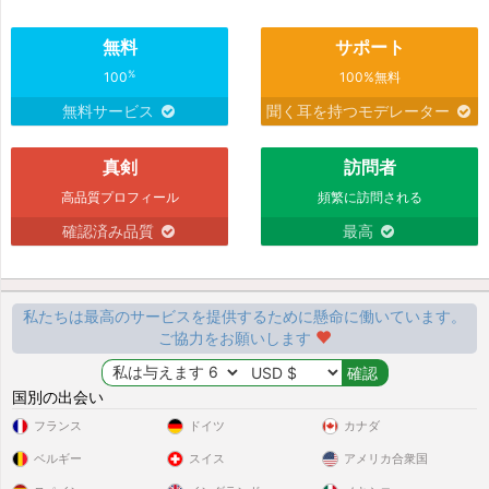
無料
サポート
%
100
100%無料
無料サービス
聞く耳を持つモデレーター
真剣
訪問者
高品質プロフィール
頻繁に訪問される
確認済み品質
最高
私たちは最高のサービスを提供するために懸命に働いています。
ご協力をお願いします
国別の出会い
フランス
ドイツ
カナダ
ベルギー
スイス
アメリカ合衆国