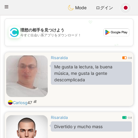
olombia
Citas
Toggle
Mode
ログイン
navigation
💖
理想の相手を見つけよう
💖
今すぐ出会い系アプリをダウンロード！
💕
💕
Risaralda
0.6
Me gusta la lectura, la buena
música, me gusta la gente
descomplicada
歳
Carlosg
47
Risaralda
0.8
Divertido y mucho mass