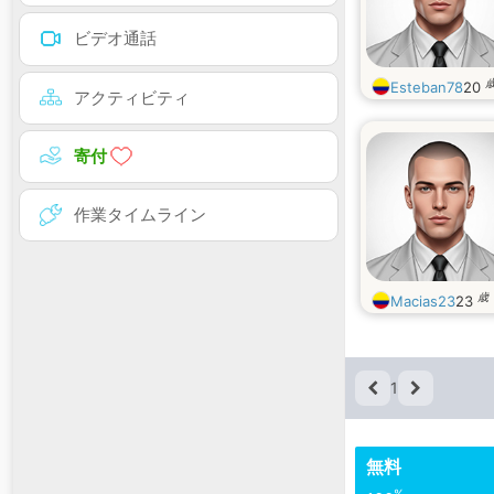
ビデオ通話
Esteban78
20
アクティビティ
寄付
作業タイムライン
歳
Macias23
23
1
無料