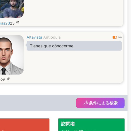
歳
ias23
23
Altavista
Antioquia
0.6
Tienes que cónocerme
歳
r
28
条件による検索
訪問者