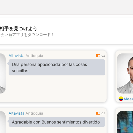
相手を見つけよう
出会い系アプリをダウンロード！
💖
💕
Altavista
Antioquia
0.6
Una persona apasionada por las cosas
sencillas
Alee
Altavista
Antioquia
0.5
Agradable con Buenos sentimientos divertido