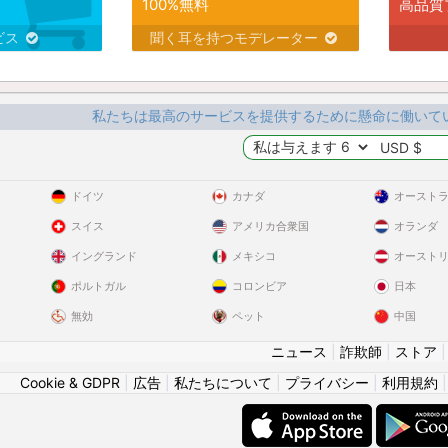
100%無料
高品質
ビス
聞く耳を持つモデレーター
私たちは最高のサービスを提供するために懸命に働いて
ドイツ
カナダ
オースト
スイス
アメリカ合衆国
オランダ
イングランド
メキシコ
オースト
ポルトガル
コロンビア
日本
無効
ペット
中国
ニュース
|
詐欺師
|
ストア
Cookie & GDPR
|
広告
|
私たちについて
|
プライバシー
|
利用規約