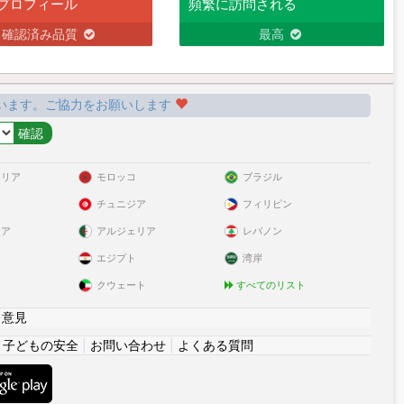
プロフィール
頻繁に訪問される
確認済み品質
最高
います。ご協力をお願いします
ラリア
モロッコ
ブラジル
チュニジア
フィリピン
リア
アルジェリア
レバノン
エジプト
湾岸
クウェート
すべてのリスト
|
意見
|
子どもの安全
|
お問い合わせ
|
よくある質問