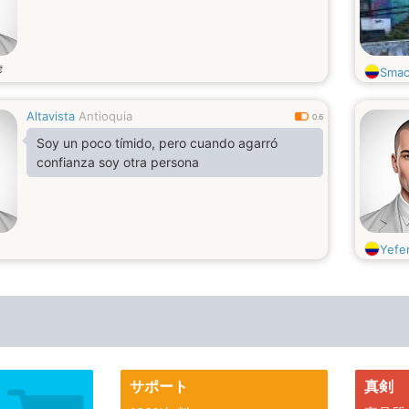
歳
Smac
Altavista
Antioquia
0.6
Soy un poco tímido, pero cuando agarró
confianza soy otra persona
Yefe
サポート
真剣