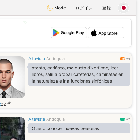
Mode
ログイン
登録
💖
💕
Altavista
Antioquia
0.6
atento, cariñoso, me gusta divertirme, leer
libros, salir a probar cafeterías, caminatas en
la naturaleza e ir a funciones sinfónicas
歳
x
22
Altavista
Antioquia
0.7
Quiero conocer nuevas personas