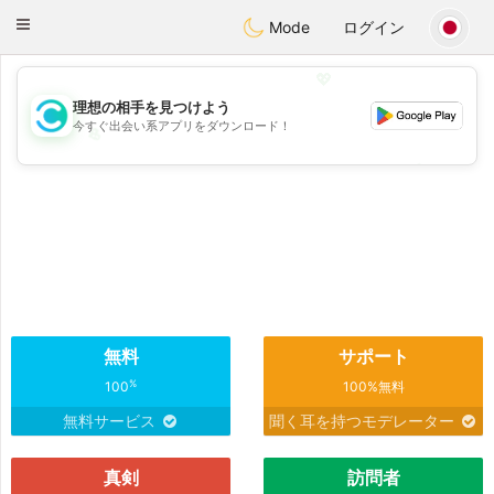
olombia
Citas
Toggle
Mode
ログイン
navigation
💖
理想の相手を見つけよう
今すぐ出会い系アプリをダウンロード！
💖
💕
💕
無料
サポート
%
100
100%無料
無料サービス
聞く耳を持つモデレーター
真剣
訪問者