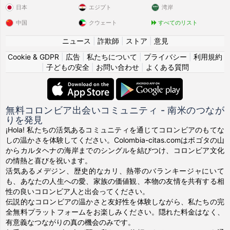
日本
エジプト
湾岸
中国
クウェート
すべてのリスト
ニュース
|
詐欺師
|
ストア
|
意見
Cookie & GDPR
|
広告
|
私たちについて
|
プライバシー
|
利用規約
|
子どもの安全
|
お問い合わせ
|
よくある質問
無料コロンビア出会いコミュニティ - 南米のつなが
りを発見
¡Hola! 私たちの活気あるコミュニティを通じてコロンビアのもてな
しの温かさを体験してください。Colombia-citas.comはボゴタの山
からカルタヘナの海岸までのシングルを結びつけ、コロンビア文化
の情熱と喜びを祝います。
活気あるメデジン、歴史的なカリ、熱帯のバランキージャにいて
も、あなたの人生への愛、家族の価値観、本物の友情を共有する相
性の良いコロンビア人と出会ってください。
伝説的なコロンビアの温かさと友好性を体験しながら、私たちの完
全無料プラットフォームをお楽しみください。隠れた料金はなく、
有意義なつながりの真の機会のみです。