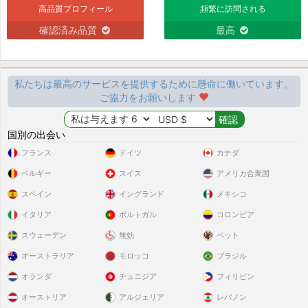
高品質プロフィール
頻繁に訪問される
確認済み品質
最高
私たちは最高のサービスを提供するために懸命に働いています。
ご協力をお願いします
国別の出会い
フランス
ドイツ
カナダ
ベルギー
スイス
アメリカ合衆国
スペイン
イングランド
メキシコ
イタリア
ポルトガル
コロンビア
スウェーデン
無効
ペット
オーストラリア
モロッコ
ブラジル
オランダ
チュニジア
フィリピン
オーストリア
アルジェリア
レバノン