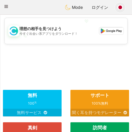
olombia
Citas
Toggle
Mode
ログイン
navigation
💖
理想の相手を見つけよう
今すぐ出会い系アプリをダウンロード！
💖
💕
💕
無料
サポート
%
100
100%無料
無料サービス
聞く耳を持つモデレーター
真剣
訪問者