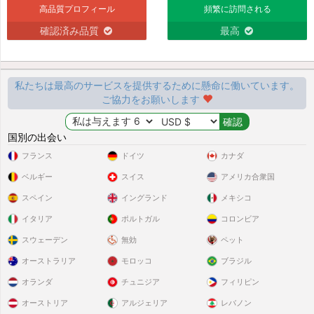
高品質プロフィール
頻繁に訪問される
確認済み品質
最高
私たちは最高のサービスを提供するために懸命に働いています。
ご協力をお願いします
国別の出会い
フランス
ドイツ
カナダ
ベルギー
スイス
アメリカ合衆国
スペイン
イングランド
メキシコ
イタリア
ポルトガル
コロンビア
スウェーデン
無効
ペット
オーストラリア
モロッコ
ブラジル
オランダ
チュニジア
フィリピン
オーストリア
アルジェリア
レバノン