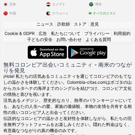
日本
エジプト
湾岸
中国
クウェート
すべてのリスト
ニュース
|
詐欺師
|
ストア
|
意見
Cookie & GDPR
|
広告
|
私たちについて
|
プライバシー
|
利用規約
|
子どもの安全
|
お問い合わせ
|
よくある質問
無料コロンビア出会いコミュニティ - 南米のつなが
りを発見
¡Hola! 私たちの活気あるコミュニティを通じてコロンビアのもてな
しの温かさを体験してください。Colombia-citas.comはボゴタの山
からカルタヘナの海岸までのシングルを結びつけ、コロンビア文化
の情熱と喜びを祝います。
活気あるメデジン、歴史的なカリ、熱帯のバランキージャにいて
も、あなたの人生への愛、家族の価値観、本物の友情を共有する相
性の良いコロンビア人と出会ってください。
伝説的なコロンビアの温かさと友好性を体験しながら、私たちの完
全無料プラットフォームをお楽しみください。隠れた料金はなく、
有意義なつながりの真の機会のみです。