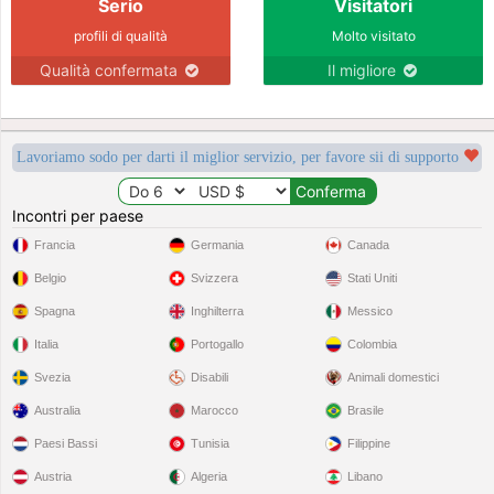
Serio
Visitatori
profili di qualità
Molto visitato
Qualità confermata
Il migliore
Lavoriamo sodo per darti il miglior servizio, per favore sii di supporto
Incontri per paese
Francia
Germania
Canada
Belgio
Svizzera
Stati Uniti
Spagna
Inghilterra
Messico
Italia
Portogallo
Colombia
Svezia
Disabili
Animali domestici
Australia
Marocco
Brasile
Paesi Bassi
Tunisia
Filippine
Austria
Algeria
Libano