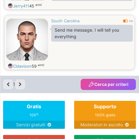
love to have someone to bring with
anni
Jerry411
45
me.
South Carolina
0.6
Send me message. I will tell you
everything
anni
Cldavison
59
1
Cerca per criteri
Gratis
Supporto
%
100
100% gratis
Servizi gratuiti
Moderatori in ascolto