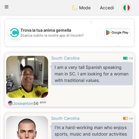
olombia
Citas
Toggle
Mode
Accedi
navigation
💖
Trova la tua anima gemella
Scarica subito la nostra app di incontri!
💖
💕
💕
South Carolina
0.8
I am a very tall Spanish speaking
man in SC. I am looking for a woman
with traditional values.
anni
Joseanton
56
South Carolina
0.6
I'm a hard-working man who enjoys
sports, music and outdoor activities