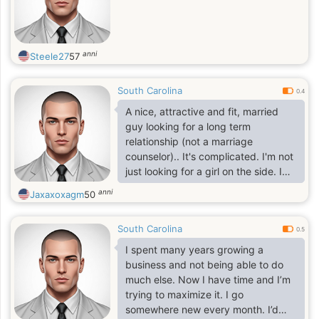
anni
Steele27
57
South Carolina
0.4
A nice, attractive and fit, married
guy looking for a long term
relationship (not a marriage
counselor).. It's complicated. I'm not
just looking for a girl on the side. I
would prefer a REAL connection built
anni
Jaxaxoxagm
50
from a friendship into a serious
relationship. I'm Honest, Real, open-
South Carolina
minded, intelligent, funny and fun.I
0.5
enjoy meeting new people,
I spent many years growing a
conversation, politics, sports,
business and not being able to do
movies, music, and more
much else. Now I have time and I’m
trying to maximize it. I go
somewhere new every month. I’d