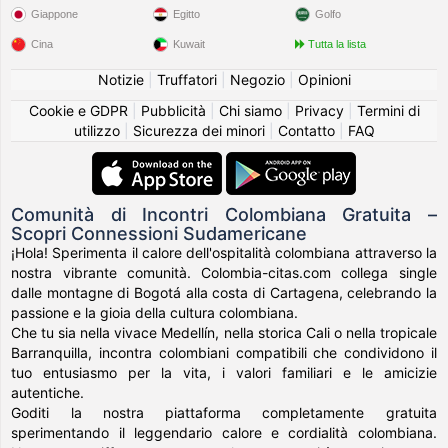
Giappone
Egitto
Golfo
Cina
Kuwait
Tutta la lista
Notizie
|
Truffatori
|
Negozio
|
Opinioni
Cookie e GDPR
|
Pubblicità
|
Chi siamo
|
Privacy
|
Termini di
utilizzo
|
Sicurezza dei minori
|
Contatto
|
FAQ
Comunità di Incontri Colombiana Gratuita –
Scopri Connessioni Sudamericane
¡Hola! Sperimenta il calore dell'ospitalità colombiana attraverso la
nostra vibrante comunità. Colombia-citas.com collega single
dalle montagne di Bogotá alla costa di Cartagena, celebrando la
passione e la gioia della cultura colombiana.
Che tu sia nella vivace Medellín, nella storica Cali o nella tropicale
Barranquilla, incontra colombiani compatibili che condividono il
tuo entusiasmo per la vita, i valori familiari e le amicizie
autentiche.
Goditi la nostra piattaforma completamente gratuita
sperimentando il leggendario calore e cordialità colombiana.