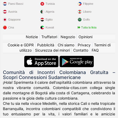
Paesi Bassi
Tunisia
Filippine
Austria
Algeria
Libano
Giappone
Egitto
Golfo
Cina
Kuwait
Tutta la lista
Notizie
|
Truffatori
|
Negozio
|
Opinioni
Cookie e GDPR
|
Pubblicità
|
Chi siamo
|
Privacy
|
Termini di
utilizzo
|
Sicurezza dei minori
|
Contatto
|
FAQ
Comunità di Incontri Colombiana Gratuita –
Scopri Connessioni Sudamericane
¡Hola! Sperimenta il calore dell'ospitalità colombiana attraverso la
nostra vibrante comunità. Colombia-citas.com collega single
dalle montagne di Bogotá alla costa di Cartagena, celebrando la
passione e la gioia della cultura colombiana.
Che tu sia nella vivace Medellín, nella storica Cali o nella tropicale
Barranquilla, incontra colombiani compatibili che condividono il
tuo entusiasmo per la vita, i valori familiari e le amicizie