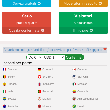
Servizi gratuiti
Moderatori in ascolto
Serio
Visitatori
profili di qualità
Molto visitato
Qualità confermata
Il migliore
Lavoriamo sodo per darti il miglior servizio, per favore sii di supporto
Incontri per paese
Francia
Germania
Canada
Belgio
Svizzera
Stati Uniti
Spagna
Inghilterra
Messico
Italia
Portogallo
Colombia
Svezia
Disabili
Animali domestici
Australia
Marocco
Brasile