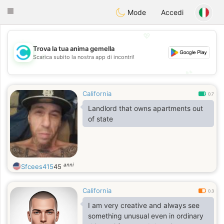
olombia
Citas
Toggle
Mode
Accedi
navigation
💖
Trova la tua anima gemella
💖
Scarica subito la nostra app di incontri!
💕
💕
California
0.7
Landlord that owns apartments out
of state
anni
Sfcees415
45
California
0.3
I am very creative and always see
something unusual even in ordinary