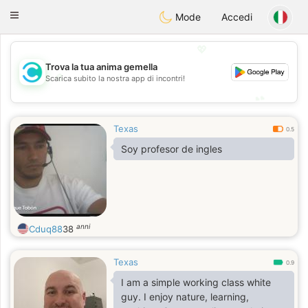
olombia
Citas
Toggle
Mode
Accedi
navigation
💖
Trova la tua anima gemella
💖
Scarica subito la nostra app di incontri!
💕
💕
Texas
0.5
Soy profesor de ingles
anni
Cduq88
38
Texas
0.9
I am a simple working class white
guy. I enjoy nature, learning,