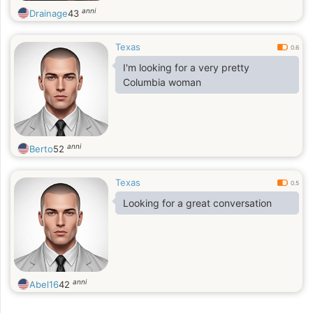
anni
Drainage
43
Texas
0.6
I'm looking for a very pretty
Columbia woman
anni
Berto
52
Texas
0.5
Looking for a great conversation
anni
Abel16
42