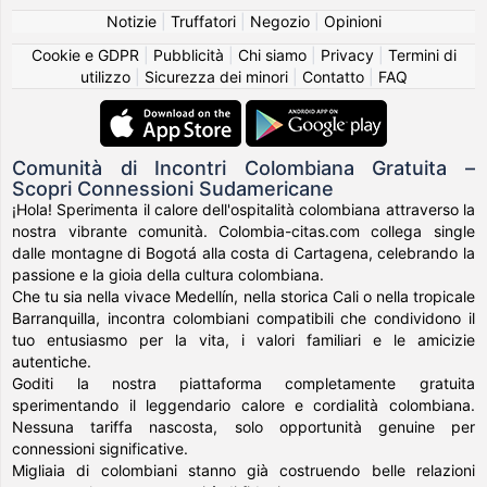
Notizie
|
Truffatori
|
Negozio
|
Opinioni
Cookie e GDPR
|
Pubblicità
|
Chi siamo
|
Privacy
|
Termini di
utilizzo
|
Sicurezza dei minori
|
Contatto
|
FAQ
Comunità di Incontri Colombiana Gratuita –
Scopri Connessioni Sudamericane
¡Hola! Sperimenta il calore dell'ospitalità colombiana attraverso la
nostra vibrante comunità. Colombia-citas.com collega single
dalle montagne di Bogotá alla costa di Cartagena, celebrando la
passione e la gioia della cultura colombiana.
Che tu sia nella vivace Medellín, nella storica Cali o nella tropicale
Barranquilla, incontra colombiani compatibili che condividono il
tuo entusiasmo per la vita, i valori familiari e le amicizie
autentiche.
Goditi la nostra piattaforma completamente gratuita
sperimentando il leggendario calore e cordialità colombiana.
Nessuna tariffa nascosta, solo opportunità genuine per
connessioni significative.
Migliaia di colombiani stanno già costruendo belle relazioni