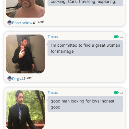
cooking. Cars, traveling, exploring.
anni
Bbartholow
41
Texas
0.8
I’m committed to find a great woman
for marriage
anni
Djrgv
41
Texas
0.8
good man looking for loyal honest
good