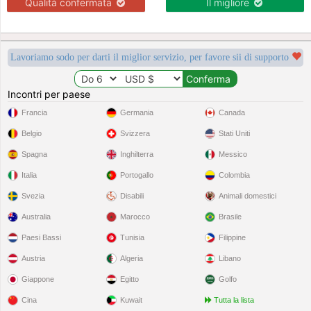
Qualità confermata
Il migliore
Lavoriamo sodo per darti il miglior servizio, per favore sii di supporto
Incontri per paese
Francia
Germania
Canada
Belgio
Svizzera
Stati Uniti
Spagna
Inghilterra
Messico
Italia
Portogallo
Colombia
Svezia
Disabili
Animali domestici
Australia
Marocco
Brasile
Paesi Bassi
Tunisia
Filippine
Austria
Algeria
Libano
Giappone
Egitto
Golfo
Cina
Kuwait
Tutta la lista