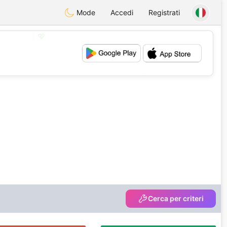
Mode
Accedi
Registrati
💖
💕
Cerca per criteri