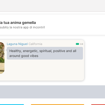
la tua anima gemella
subito la nostra app di incontri!
💖
💕
Laguna Niguel
California
0.9
Healthy, energetic, spiritual, positive and all
around good vibes