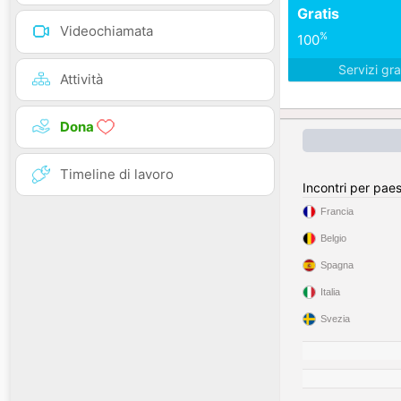
Gratis
Videochiamata
%
100
Servizi gra
Attività
Dona
Timeline di lavoro
Incontri per pae
Francia
Belgio
Spagna
Italia
Svezia