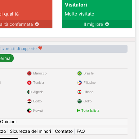
Visitatori
di qualità
Molto visitato
alità confermata
Il migliore
favore sii di supporto
Marocco
Brasile
i
Tunisia
Filippine
Algeria
Libano
Egitto
Golfo
Kuwait
Tutta la lista
Opinioni
izzo
|
Sicurezza dei minori
|
Contatto
|
FAQ