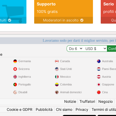
Supporto
Serio
100% gratis
profili 
tuiti
Moderatori in ascolto
Qu
Lavoriamo sodo per darti il miglior servizio, per 
se
Germania
Canada
Australia
Svizzera
Stati Uniti
Paesi Bass
Inghilterra
Messico
Austria
Portogallo
Colombia
Giappone
Disabili
Animali domestici
Cina
Notizie
|
Truffatori
|
Negozio
|
Cookie e GDPR
|
Pubblicità
|
Chi siamo
|
Privacy
|
Termini di util