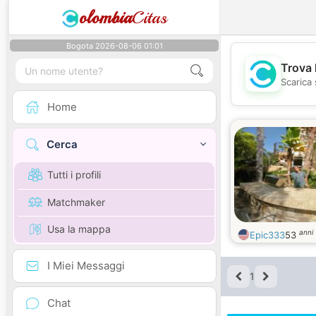
olombia
Citas
Bogota 2026-08-06 01:01
Trova 
Scarica 
Home
Cerca
Tutti i profili
Matchmaker
Usa la mappa
anni
Epic333
53
I Miei Messaggi
1
Chat