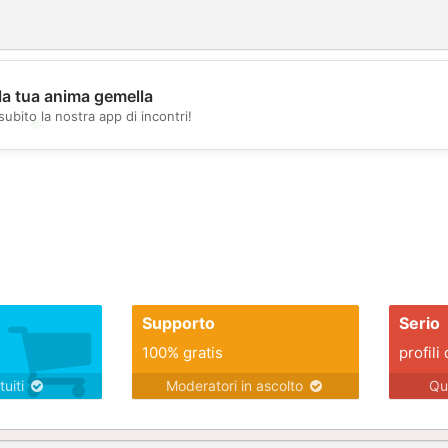
la tua anima gemella
subito la nostra app di incontri!
💖
💕
Supporto
Serio
100% gratis
profili 
tuiti
Moderatori in ascolto
Qu