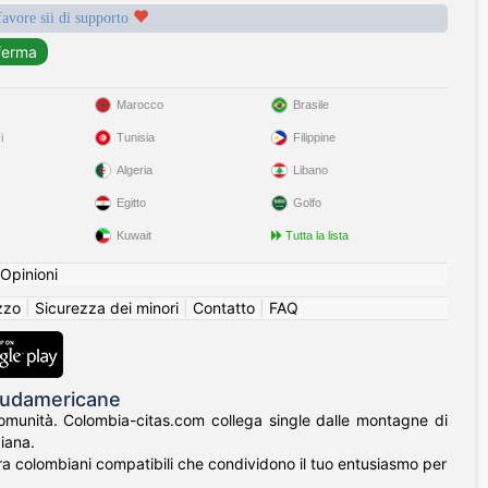
favore sii di supporto
Marocco
Brasile
i
Tunisia
Filippine
Algeria
Libano
Egitto
Golfo
Kuwait
Tutta la lista
Opinioni
izzo
|
Sicurezza dei minori
|
Contatto
|
FAQ
 Sudamericane
 comunità. Colombia-citas.com collega single dalle montagne di
iana.
ontra colombiani compatibili che condividono il tuo entusiasmo per