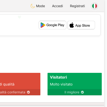
Mode
Accedi
Registrati
💖
💕
Visitatori
di qualità
Molto visitato
alità confermata
Il migliore