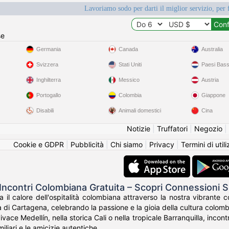
Lavoriamo sodo per darti il miglior servizio, per 
se
Germania
Canada
Australia
Svizzera
Stati Uniti
Paesi Bass
Inghilterra
Messico
Austria
Portogallo
Colombia
Giappone
Disabili
Animali domestici
Cina
Notizie
|
Truffatori
|
Negozio
|
Cookie e GDPR
|
Pubblicità
|
Chi siamo
|
Privacy
|
Termini di util
Incontri Colombiana Gratuita – Scopri Connessioni
a il calore dell'ospitalità colombiana attraverso la nostra vibrante
 di Cartagena, celebrando la passione e la gioia della cultura colomb
vivace Medellín, nella storica Cali o nella tropicale Barranquilla, inc
amiliari e le amicizie autentiche.