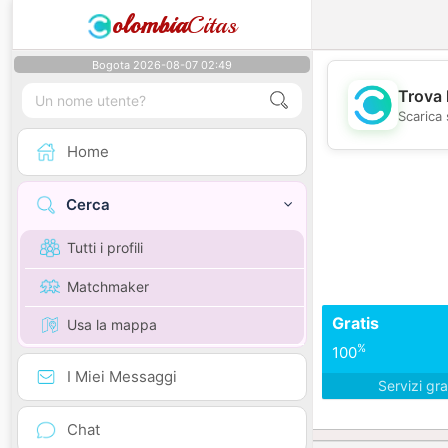
olombia
Citas
Bogota 2026-08-07 02:49
Trova 
Scarica 
Home
Cerca
Tutti i profili
Matchmaker
Gratis
Usa la mappa
%
100
I Miei Messaggi
Servizi gra
Chat