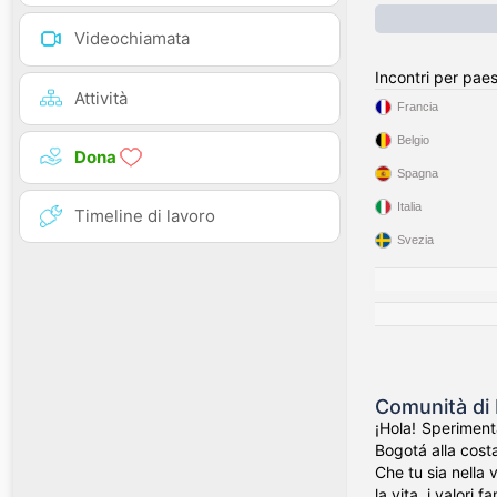
Videochiamata
Incontri per pae
Attività
Francia
Belgio
Dona
Spagna
Italia
Timeline di lavoro
Svezia
Comunità di 
¡Hola! Speriment
Bogotá alla costa
Che tu sia nella 
la vita, i valori f