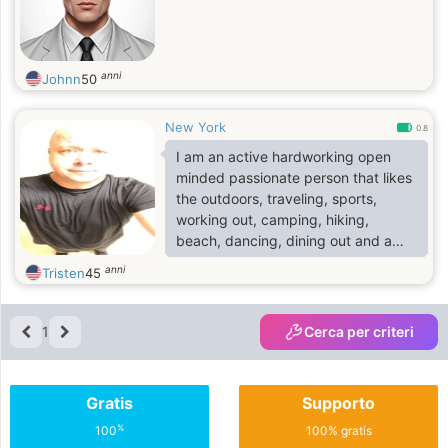
anni
Johnn
50
New York
0.8
I am an active hardworking open
minded passionate person that likes
the outdoors, traveling, sports,
working out, camping, hiking,
beach, dancing, dining out and a
person that loves to laugh.
anni
Tristen
45
1
Cerca per criteri
Gratis
Supporto
%
100
100% gratis