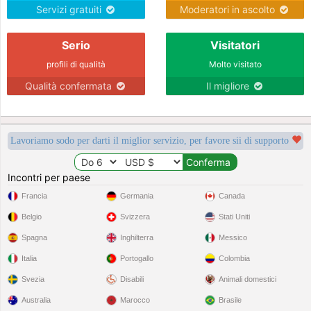
Servizi gratuiti
Moderatori in ascolto
Serio
Visitatori
profili di qualità
Molto visitato
Qualità confermata
Il migliore
Lavoriamo sodo per darti il miglior servizio, per favore sii di supporto
Incontri per paese
Francia
Germania
Canada
Belgio
Svizzera
Stati Uniti
Spagna
Inghilterra
Messico
Italia
Portogallo
Colombia
Svezia
Disabili
Animali domestici
Australia
Marocco
Brasile