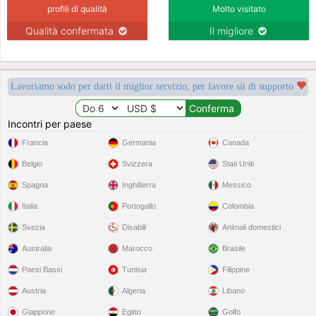
profili di qualità
Molto visitato
Qualità confermata
Il migliore
Lavoriamo sodo per darti il miglior servizio, per favore sii di supporto
Incontri per paese
Francia
Germania
Canada
Belgio
Svizzera
Stati Uniti
Spagna
Inghilterra
Messico
Italia
Portogallo
Colombia
Svezia
Disabili
Animali domestici
Australia
Marocco
Brasile
Paesi Bassi
Tunisia
Filippine
Austria
Algeria
Libano
Giappone
Egitto
Golfo