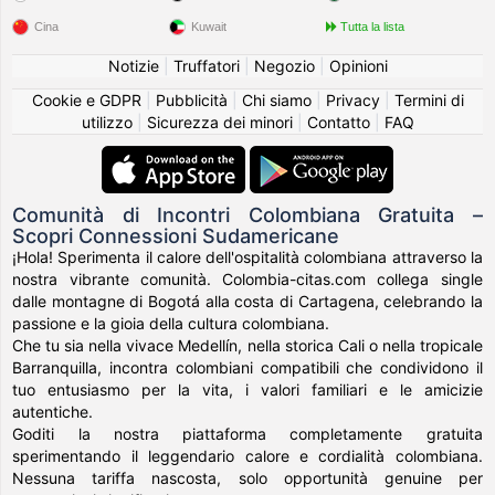
Cina
Kuwait
Tutta la lista
Notizie
|
Truffatori
|
Negozio
|
Opinioni
Cookie e GDPR
|
Pubblicità
|
Chi siamo
|
Privacy
|
Termini di
utilizzo
|
Sicurezza dei minori
|
Contatto
|
FAQ
Comunità di Incontri Colombiana Gratuita –
Scopri Connessioni Sudamericane
¡Hola! Sperimenta il calore dell'ospitalità colombiana attraverso la
nostra vibrante comunità. Colombia-citas.com collega single
dalle montagne di Bogotá alla costa di Cartagena, celebrando la
passione e la gioia della cultura colombiana.
Che tu sia nella vivace Medellín, nella storica Cali o nella tropicale
Barranquilla, incontra colombiani compatibili che condividono il
tuo entusiasmo per la vita, i valori familiari e le amicizie
autentiche.
Goditi la nostra piattaforma completamente gratuita
sperimentando il leggendario calore e cordialità colombiana.
Nessuna tariffa nascosta, solo opportunità genuine per