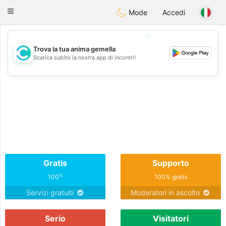
olombia
Citas
Toggle
Mode
Accedi
navigation
💖
Trova la tua anima gemella
Scarica subito la nostra app di incontri!
💖
💕
💕
Gratis
Supporto
%
100
100% gratis
Servizi gratuiti
Moderatori in ascolto
Serio
Visitatori