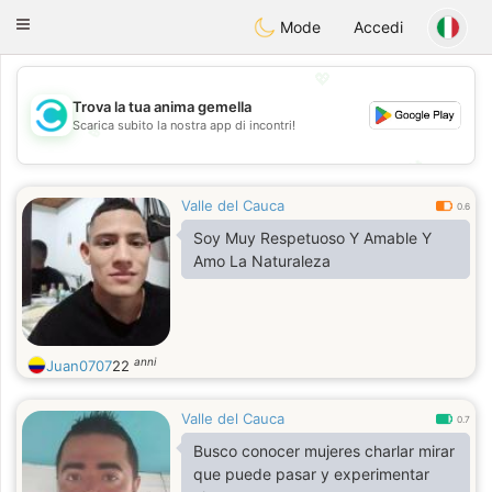
olombia
Citas
Toggle
Mode
Accedi
navigation
💖
Trova la tua anima gemella
Scarica subito la nostra app di incontri!
💖
💕
💕
Valle del Cauca
0.6
Soy Muy Respetuoso Y Amable Y
Amo La Naturaleza
anni
Juan0707
22
Valle del Cauca
0.7
Busco conocer mujeres charlar mirar
que puede pasar y experimentar