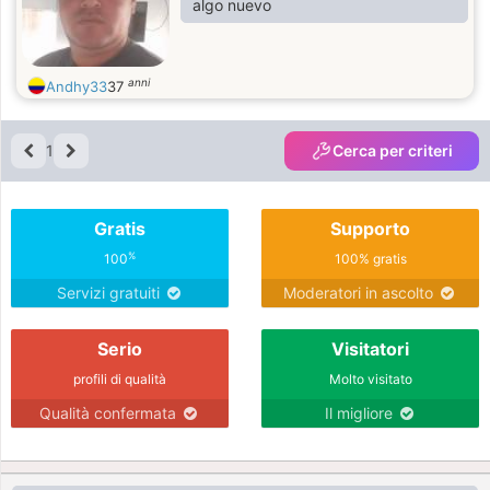
algo nuevo
anni
Andhy33
37
1
Cerca per criteri
Gratis
Supporto
%
100
100% gratis
Servizi gratuiti
Moderatori in ascolto
Serio
Visitatori
profili di qualità
Molto visitato
Qualità confermata
Il migliore