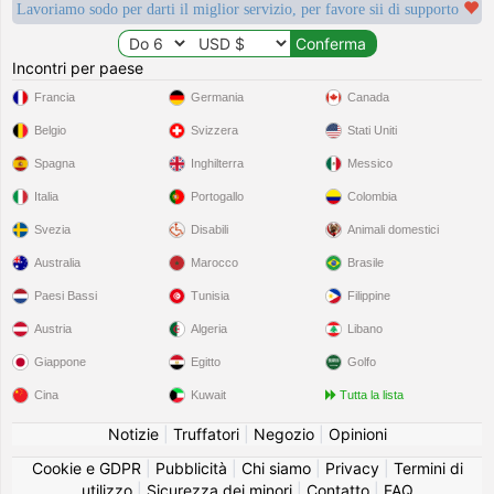
Lavoriamo sodo per darti il miglior servizio, per favore sii di supporto
Incontri per paese
Francia
Germania
Canada
Belgio
Svizzera
Stati Uniti
Spagna
Inghilterra
Messico
Italia
Portogallo
Colombia
Svezia
Disabili
Animali domestici
Australia
Marocco
Brasile
Paesi Bassi
Tunisia
Filippine
Austria
Algeria
Libano
Giappone
Egitto
Golfo
Cina
Kuwait
Tutta la lista
Notizie
|
Truffatori
|
Negozio
|
Opinioni
Cookie e GDPR
|
Pubblicità
|
Chi siamo
|
Privacy
|
Termini di
utilizzo
|
Sicurezza dei minori
|
Contatto
|
FAQ