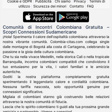
Cookie e GDPR
|
Pubblicità
|
Chi siamo
|
Privacy
|
Termini di
utilizzo
|
Sicurezza dei minori
|
Contatto
|
FAQ
Comunità di Incontri Colombiana Gratuita –
Scopri Connessioni Sudamericane
¡Hola! Sperimenta il calore dell'ospitalità colombiana attraverso la
nostra vibrante comunità. Colombia-citas.com collega single
dalle montagne di Bogotá alla costa di Cartagena, celebrando la
passione e la gioia della cultura colombiana.
Che tu sia nella vivace Medellín, nella storica Cali o nella tropicale
Barranquilla, incontra colombiani compatibili che condividono il
tuo entusiasmo per la vita, i valori familiari e le amicizie
autentiche.
Goditi la nostra piattaforma completamente gratuita
sperimentando il leggendario calore e cordialità colombiana.
Nessuna tariffa nascosta, solo opportunità genuine per
connessioni significative.
Migliaia di colombiani stanno già costruendo belle relazioni
attraverso la nostra comunità di fiducia.
Lascia che lo spirito colombiano ti guidi alla tua prossima grande
amicizia o partnership. ¡Vamos a conectar!