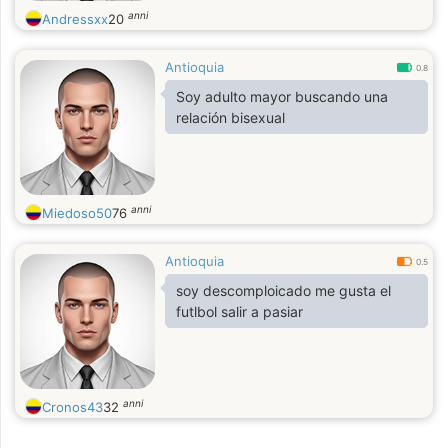
anni
Andressxx
20
Antioquia
0.8
Soy adulto mayor buscando una
relación bisexual
anni
Miedoso50
76
Antioquia
0.5
soy descomploicado me gusta el
futlbol salir a pasiar
anni
Cronos43
32