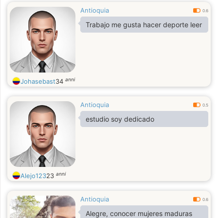
Antioquia
0.6
Trabajo me gusta hacer deporte leer
anni
Johasebast
34
Antioquia
0.5
estudio soy dedicado
anni
Alejo123
23
Antioquia
0.6
Alegre, conocer mujeres maduras