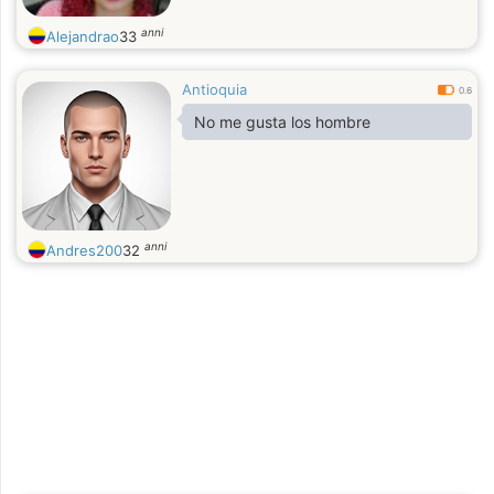
anni
Alejandrao
33
Antioquia
0.6
No me gusta los hombre
anni
Andres200
32