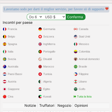
Lavoriamo sodo per darti il miglior servizio, per favore sii di supporto
Incontri per paese
Francia
Germania
Canada
Belgio
Svizzera
Stati Uniti
Spagna
Inghilterra
Messico
Italia
Portogallo
Colombia
Svezia
Disabili
Animali domestici
Australia
Marocco
Brasile
Paesi Bassi
Tunisia
Filippine
Austria
Algeria
Libano
Giappone
Egitto
Golfo
Cina
Kuwait
Tutta la lista
Notizie
|
Truffatori
|
Negozio
|
Opinioni