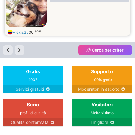
anni
Alexis25
30
1
Cerca per criteri
Gratis
Supporto
%
100
100% gratis
Servizi gratuiti
Moderatori in ascolto
Serio
Visitatori
profili di qualità
Molto visitato
Qualità confermata
Il migliore