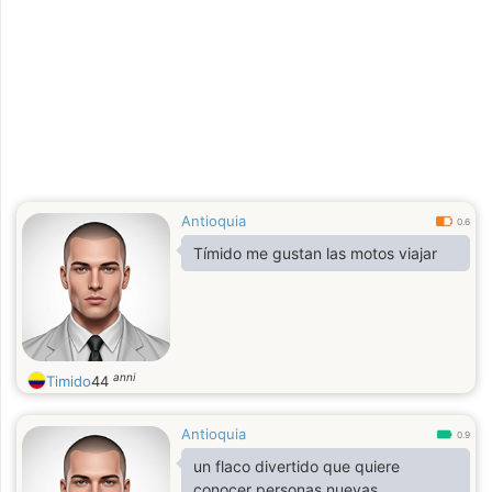
Antioquia
0.6
Tímido me gustan las motos viajar
anni
Timido
44
Antioquia
0.9
un flaco divertido que quiere
conocer personas nuevas