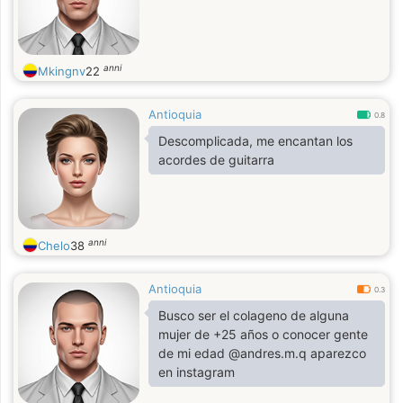
anni
Mkingnv
22
Antioquia
0.8
Descomplicada, me encantan los
acordes de guitarra
anni
Chelo
38
Antioquia
0.3
Busco ser el colageno de alguna
mujer de +25 años o conocer gente
de mi edad @andres.m.q aparezco
en instagram