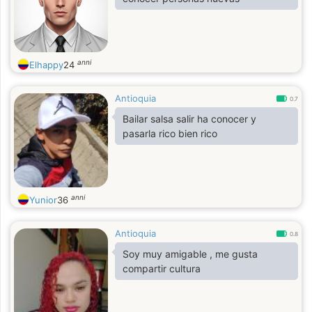
anni
Elhappy
24
Antioquia
0.7
Bailar salsa salir ha conocer y
pasarla rico bien rico
anni
Yunior
36
Antioquia
0.8
Soy muy amigable , me gusta
compartir cultura