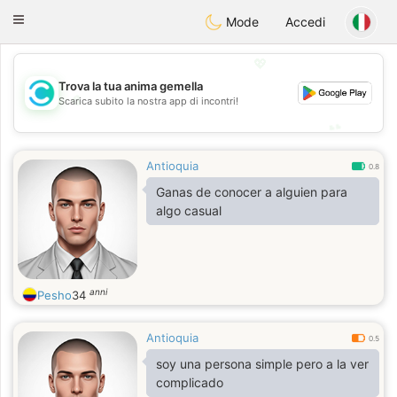
olombia
Citas
Toggle
Mode
Accedi
navigation
💖
Trova la tua anima gemella
💖
Scarica subito la nostra app di incontri!
💕
💕
Antioquia
0.8
Ganas de conocer a alguien para
algo casual
anni
Pesho
34
Antioquia
0.5
soy una persona simple pero a la ver
complicado