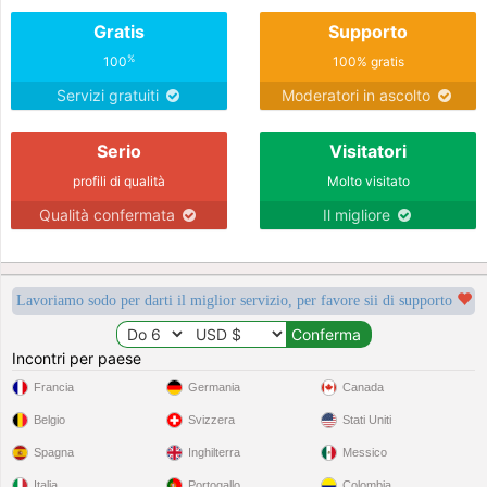
Gratis
Supporto
%
100
100% gratis
Servizi gratuiti
Moderatori in ascolto
Serio
Visitatori
profili di qualità
Molto visitato
Qualità confermata
Il migliore
Lavoriamo sodo per darti il miglior servizio, per favore sii di supporto
Incontri per paese
Francia
Germania
Canada
Belgio
Svizzera
Stati Uniti
Spagna
Inghilterra
Messico
Italia
Portogallo
Colombia