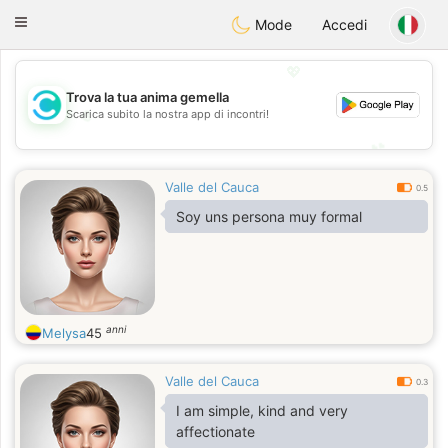
olombia
Citas
Toggle
Mode
Accedi
navigation
💖
Trova la tua anima gemella
💖
Scarica subito la nostra app di incontri!
💕
💕
Valle del Cauca
0.5
Soy uns persona muy formal
anni
Melysa
45
Valle del Cauca
0.3
I am simple, kind and very
affectionate