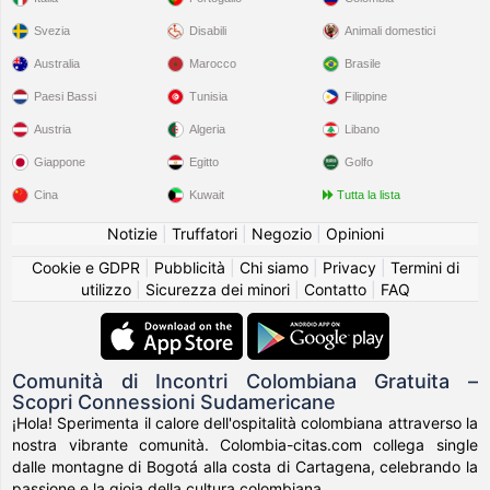
Svezia
Disabili
Animali domestici
Australia
Marocco
Brasile
Paesi Bassi
Tunisia
Filippine
Austria
Algeria
Libano
Giappone
Egitto
Golfo
Cina
Kuwait
Tutta la lista
Notizie
|
Truffatori
|
Negozio
|
Opinioni
Cookie e GDPR
|
Pubblicità
|
Chi siamo
|
Privacy
|
Termini di
utilizzo
|
Sicurezza dei minori
|
Contatto
|
FAQ
Comunità di Incontri Colombiana Gratuita –
Scopri Connessioni Sudamericane
¡Hola! Sperimenta il calore dell'ospitalità colombiana attraverso la
nostra vibrante comunità. Colombia-citas.com collega single
dalle montagne di Bogotá alla costa di Cartagena, celebrando la
passione e la gioia della cultura colombiana.