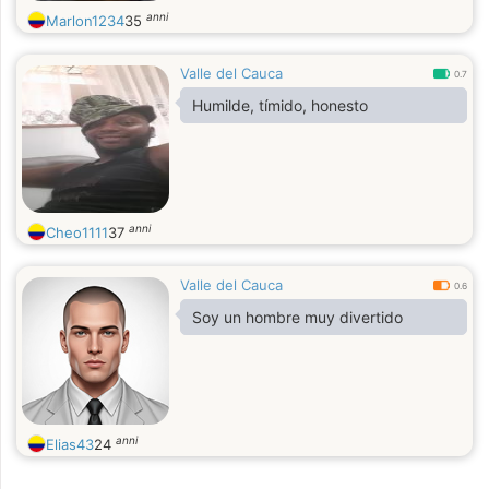
anni
Marlon1234
35
Valle del Cauca
0.7
Humilde, tímido, honesto
anni
Cheo1111
37
Valle del Cauca
0.6
Soy un hombre muy divertido
anni
Elias43
24