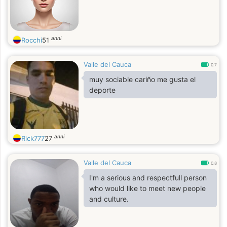
anni
Rocchi
51
Valle del Cauca
0.7
muy sociable cariño me gusta el
deporte
anni
Rick777
27
Valle del Cauca
0.8
I'm a serious and respectfull person
who would like to meet new people
and culture.