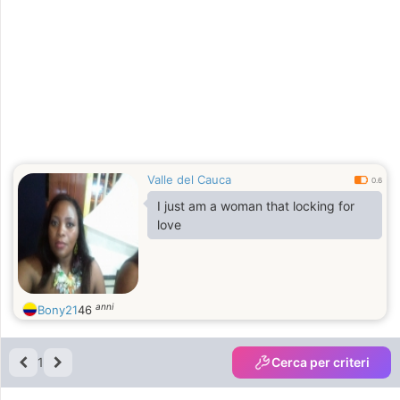
Valle del Cauca
0.6
I just am a woman that locking for
love
anni
Bony21
46
1
Cerca per criteri